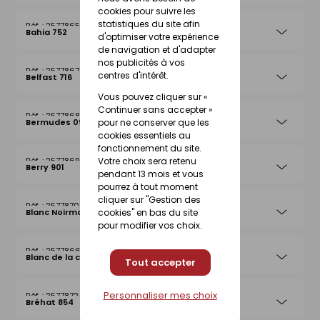
cookies pour suivre les
statistiques du site afin
25778656
Bahia 752
d'optimiser votre expérience
de navigation et d'adapter
nos publicités à vos
25778670
centres d'intérêt.
Belfast 716
Vous pouvez cliquer sur «
Continuer sans accepter »
25778687
Bermudes 097
pour ne conserver que les
cookies essentiels au
fonctionnement du site.
25778694
Votre choix sera retenu
Berry 901
pendant 13 mois et vous
pourrez à tout moment
cliquer sur "Gestion des
25778700
Blanc Noirmoutier 013
cookies" en bas du site
pour modifier vos choix.
25778663
Blanc de la côte
Tout accepter
Personnaliser mes choix
25778724
Bréhat 854