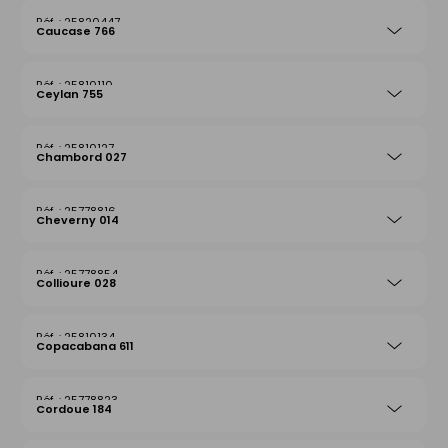
25820447
Caucase 766
25810110
Ceylan 755
25810127
Chambord 027
25778816
Cheverny 014
25778854
Collioure 028
25810134
Copacabana 611
25778823
Cordoue 184