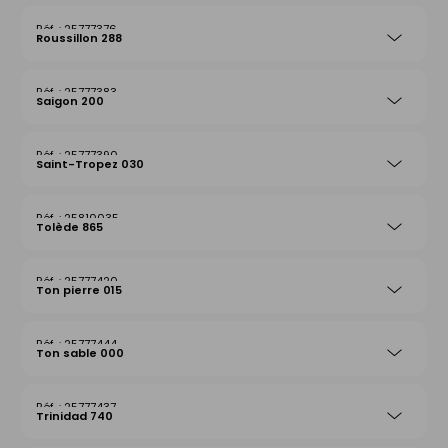
25777376
Roussillon 288
25777383
Saigon 200
25777390
Saint-Tropez 030
25810035
Tolède 865
25777420
Ton pierre 015
25777444
Ton sable 000
25777437
Trinidad 740