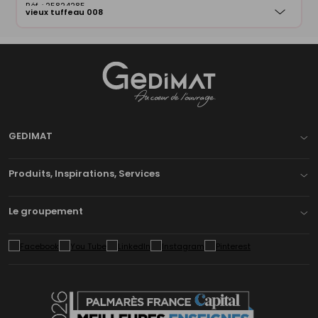
25824285
vieux tuffeau 008
Gedimat
- AU COEUR DE L'OUVRAGE
GEDIMAT
Produits, Inspirations, Services
Le groupement