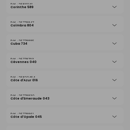
25810141
Corinthe 589
25778847
Coïmbra 804
25778885
Cuba 734
25778793
Cévennes 040
25820454
Côte d'Azur 016
25778830
Côte d'Emeraude 043
25778861
Côte d'Opale 045