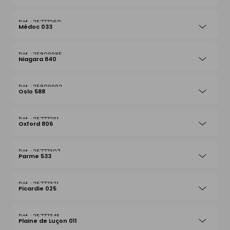
25777260
Médoc 033
25809985
Niagara 840
25809992
Oslo 588
25777291
Oxford 806
25777307
Parme 533
25777321
Picardie 025
25777345
Plaine de Luçon 011