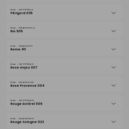
25777314
Périgord 035
25810004
Rio 505
25810011
Rome 411
25777352
Rose Anjou 007
25819243
Rose Provence 004
25777369
Rouge Estérel 006
25819250
Rouge Sologne 022