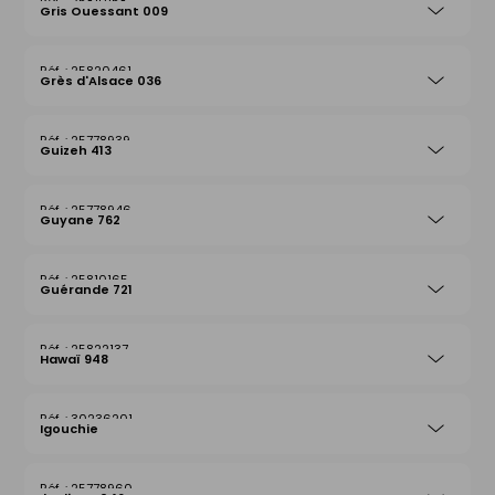
25810158
Gris Ouessant 009
25820461
Grès d'Alsace 036
25778939
Guizeh 413
25778946
Guyane 762
25810165
Guérande 721
25822137
Hawaï 948
30236201
Igouchie
25778960