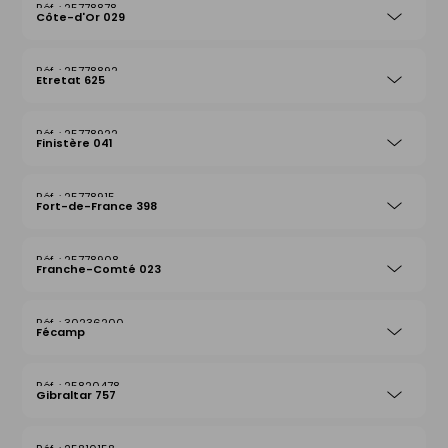
25778878
Côte-d'Or 029
25778892
Etretat 625
25778922
Finistère 041
25778915
Fort-de-France 398
25778908
Franche-Comté 023
30236200
Fécamp
25820478
Gibraltar 757