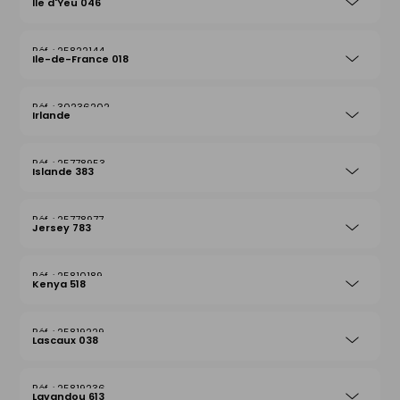
Ile d'Yeu 046
25822144
Ile-de-France 018
30236202
Irlande
25778953
Islande 383
25778977
Jersey 783
25810189
Kenya 518
25819229
Lascaux 038
25819236
Lavandou 613