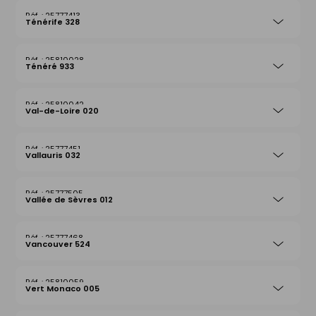
25777413
Ténérife 328
25810028
Ténéré 933
25810042
Val-de-Loire 020
25777451
Vallauris 032
25777505
Vallée de Sèvres 012
25777468
Vancouver 524
25810059
Vert Monaco 005