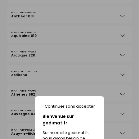
25778601
Anthéor 031
25778625
Aquitaine 019
25817065
Arctique 220
30236199
Ardèche
25817072
Athènes 692
Continuer sans accepter
25778632
Auvergne 042
Bienvenue sur
gedimat.fr
25778649
Sur notre site gedimat.fr,
Azay-le-Rideau 026
nous avons besoin de