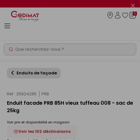
Panneau de gestion des cookies
Fer
le
0
flas
Connexio
info
Rechercher
Chantier express
Enduits de façade
Réf : 25824285
PRB
Enduit facade PRB 85H vieux tuffeau 008 - sac de
25kg
Voir prix et disponibilité en magasin
Voir les 102 déclinaisons