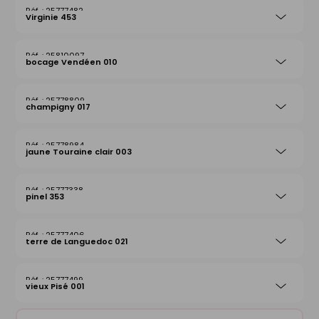
25777482
Virginie 453
25810097
bocage Vendéen 010
25778809
champigny 017
25778984
jaune Touraine clair 003
25777338
pinel 353
25777406
terre de Languedoc 021
25777499
vieux Pisé 001