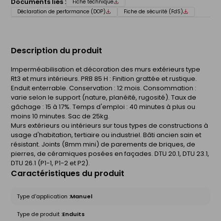
Documents liés :
Fiche technique
Déclaration de performance (DOP)
Fiche de sécurité (FdS)
Description du produit
Imperméabilisation et décoration des murs extérieurs type
Rt3 et murs intérieurs. PRB 85 H : Finition grattée et rustique.
Enduit enterrable. Conservation : 12 mois. Consommation :
varie selon le support (nature, planéité, rugosité). Taux de
gâchage : 15 à 17%. Temps d'emploi : 40 minutes à plus ou
moins 10 minutes. Sac de 25kg.
Murs extérieurs ou intérieurs sur tous types de constructions à
usage d'habitation, tertiaire ou industriel. Bâti ancien sain et
résistant. Joints (8mm mini) de parements de briques, de
pierres, de céramiques posées en façades. DTU 20.1, DTU 23.1,
DTU 26.1 (P1-1, P1-2 et P2).
Caractéristiques du produit
Type d'application :
Manuel
Type de produit :
Enduits