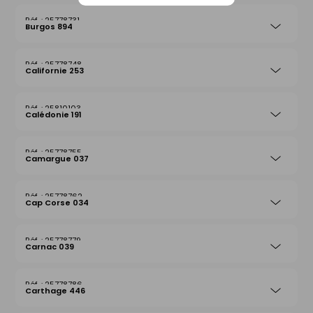
25778731
Burgos 894
25778748
Californie 253
25810103
Calédonie 191
25778755
Camargue 037
25778762
Cap Corse 034
25778779
Carnac 039
25778786
Carthage 446