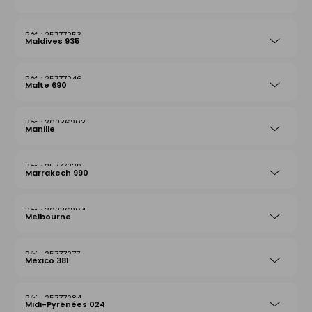
25777253
Maldives 935
25777246
Malte 690
30236203
Manille
25777239
Marrakech 990
30236204
Melbourne
25777277
Mexico 381
25777284
Midi-Pyrénées 024