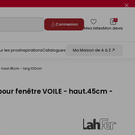
Fer
le
flas
info
0
Connexion
Mes listes
Mon devis
ur les pros
Inspirations
Catalogues
Ma Maison de A à Z
 - haut.45cm - larg.100cm
 pour fenêtre VOILE - haut.45cm -