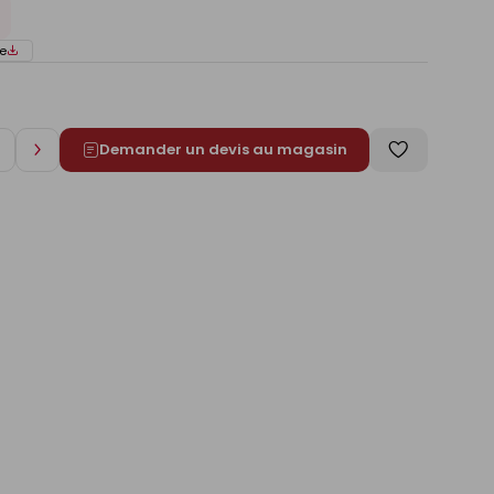
e
Demander un devis au magasin
Augmenter
Enregistrer
de
comme
1
liste