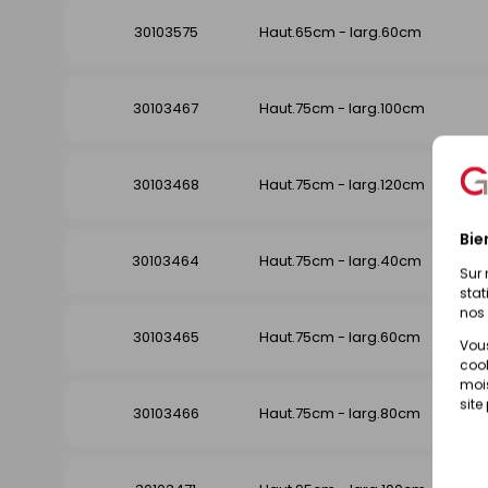
30103575
Haut.65cm - larg.60cm
30103467
Haut.75cm - larg.100cm
30103468
Haut.75cm - larg.120cm
Bie
30103464
Haut.75cm - larg.40cm
Sur 
stat
nos 
30103465
Haut.75cm - larg.60cm
Vous
cook
mois
site
30103466
Haut.75cm - larg.80cm