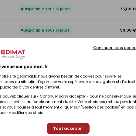
Disponible sous 10 jours
75,00 €
Disponible sous 10 jours
99,00 
Continuer sans accep
Disponible sous 10 jours
115,00 
nvenue sur gedimat.fr
Disponible sous 10 jours
69,00 
notre site gedimat.fr, nous avons besoin de cookies pour suivre les
istiques du site afin d'optimiser votre expérience de navigation et d'adapt
publicités à vos centres d'intérêt.
Disponible sous 10 jours
75,00 €
 pouvez cliquer sur « Continuer sans accepter » pour ne conserver que le
ies essentiels au fonctionnement du site. Votre choix sera retenu pendant
 et vous pourrez à tout moment cliquer sur "Gestion des cookies" en bas
 pour modifier vos choix.
Disponible sous 10 jours
85,00 
Tout accepter