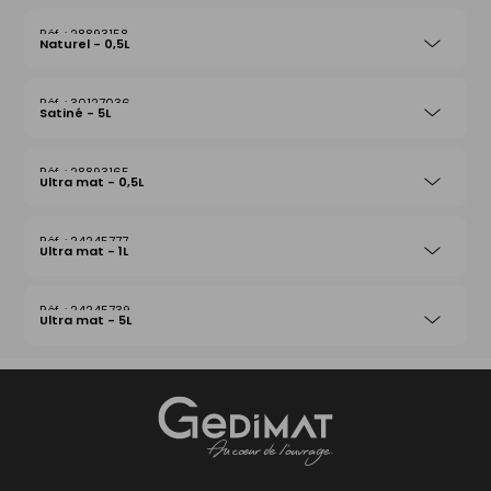
28893158
Naturel - 0,5L
30127036
Satiné - 5L
28893165
Ultra mat - 0,5L
24245777
Ultra mat - 1L
24245739
Ultra mat - 5L
Gedimat
- AU COEUR DE L'OUVRAGE