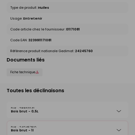
Type de produit :
Huiles
Usage :
Entretenir
Code article chez le fournisseur :
01171081
Code EAN :
3239911171081
Référence produit nationale Gedimat :
24245760
Documents liés
Fiche technique
Toutes les déclinaisons
28893141
Bois brut - 0,5L
24245760
Bois brut - 1l