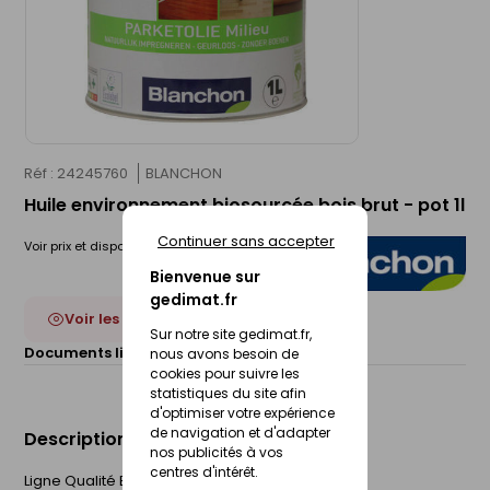
Réf : 24245760
BLANCHON
Huile environnement biosourcée bois brut - pot 1l
Continuer sans accepter
Voir prix et disponibilité en magasin
Bienvenue sur
gedimat.fr
Voir les 14 déclinaisons
Sur notre site gedimat.fr,
Documents liés :
Fiche technique
nous avons besoin de
cookies pour suivre les
statistiques du site afin
d'optimiser votre expérience
de navigation et d'adapter
Description du produit
nos publicités à vos
centres d'intérêt.
Ligne Qualité Environnement Blanchon conjugue