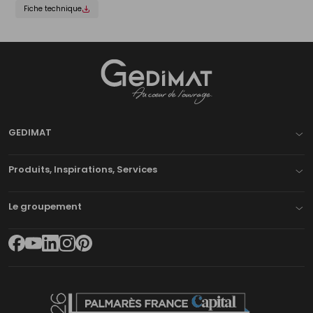
Fiche technique
Gedimat
- AU COEUR DE L'OUVRAGE
GEDIMAT
Produits, Inspirations, Services
Le groupement