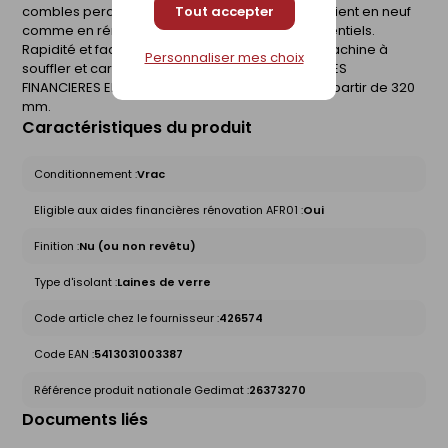
Tout accepter
combles perdus difficilement accessibles. Convient en neuf
comme en rénovation pour les bâtiments résidentiels.
Rapidité et facilité de mise en oeuvre avec la machine à
Personnaliser mes choix
souffler et carder Cardi-souffle. ELIGIBLE AUX AIDES
FINANCIERES EN RENOVATION : oui si épaisseur à partir de 320
mm.
Caractéristiques du produit
Conditionnement :
Vrac
Eligible aux aides financières rénovation AFR01 :
Oui
Finition :
Nu (ou non revêtu)
Type d'isolant :
Laines de verre
Code article chez le fournisseur :
426574
Code EAN :
5413031003387
Référence produit nationale Gedimat :
26373270
Documents liés