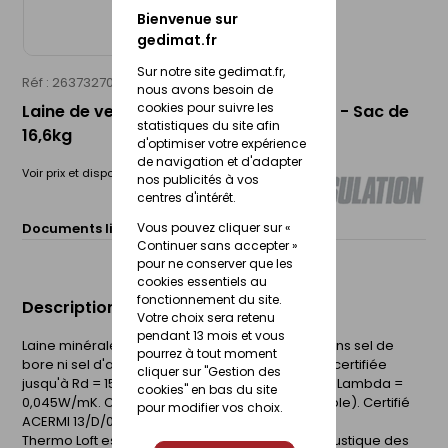
Bienvenue sur
gedimat.fr
Sur notre site gedimat.fr,
Réf : 26373270
KNAUF INSULATION
nous avons besoin de
cookies pour suivre les
Laine de verre à souffler THERMO LOFT - Sac de
statistiques du site afin
16,6kg
d'optimiser votre expérience
de navigation et d'adapter
Voir prix et disponibilité en magasin
nos publicités à vos
centres d'intérêt.
Vous pouvez cliquer sur «
Documents liés :
Fiche technique
Continuer sans accepter »
pour ne conserver que les
cookies essentiels au
fonctionnement du site.
Description du produit
Votre choix sera retenu
pendant 13 mois et vous
Laine minérale à souffler haute performance, sans sel de
pourrez à tout moment
bore ni sel d'ammonium. Résistance thermique certifiée
cliquer sur "Gestion des
jusqu'à Rd = 15 m².K/W. Etiquetage sanitaire : A+. Lambda =
cookies" en bas du site
0,045W/mK. Classement au feu : A1 (incombustible). Certifié
pour modifier vos choix.
ACERMI 13/D/016/850. Sac de 16,6kg.
Thermo Loft est destiné à l'isolation thermo-acoustique des