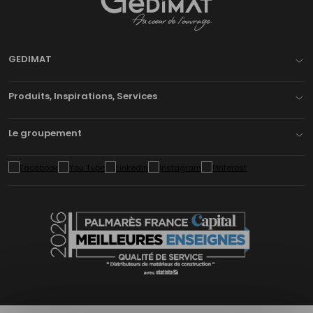
Gedimat
- AU COEUR DE L'OUVRAGE
GEDIMAT
Produits, Inspirations, Services
Le groupement