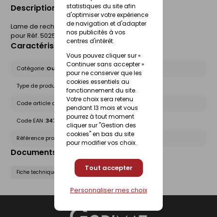
statistiques du site afin
Description du produit
d'optimiser votre expérience
de navigation et d'adapter
Lame de rechange pour rabot-râpe
nos publicités à vos
pour Réf. 502500 et 502530.
centres d'intérêt.
Caractéristiques du produit
Vous pouvez cliquer sur «
Continuer sans accepter »
Catégorie :
Outils de finition
pour ne conserver que les
cookies essentiels au
Type de produit :
Rabots - Lames
fonctionnement du site.
Votre choix sera retenu
Code article chez le fournisseur :
502510
pendant 13 mois et vous
pourrez à tout moment
Code EAN :
3479135025108
cliquer sur "Gestion des
cookies" en bas du site
Référence produit nationale Gedimat :
23083776
pour modifier vos choix.
Documents liés
Tout accepter
Fiche technique
Personnaliser mes choix