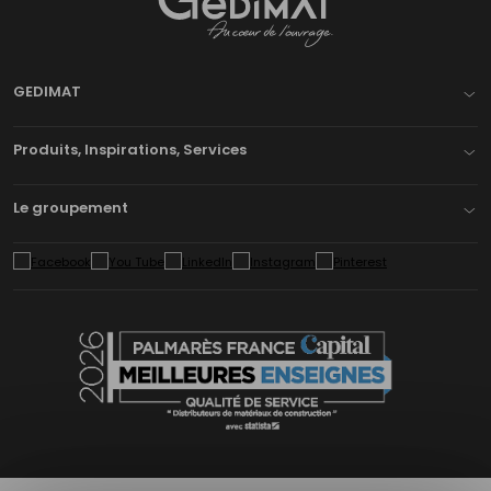
Gedimat
- AU COEUR DE L'OUVRAGE
GEDIMAT
Produits, Inspirations, Services
Le groupement