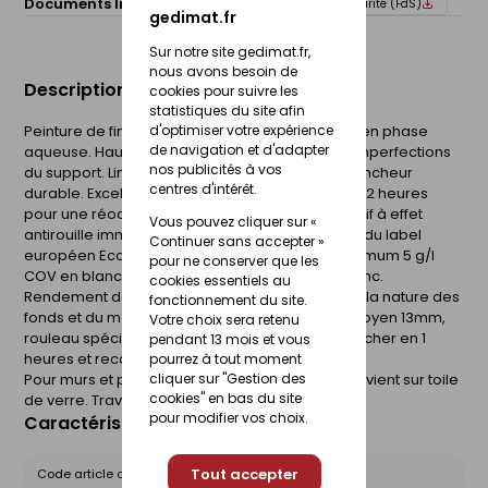
Documents liés :
Fiche technique
Fiche de sécurité (FdS)
gedimat.fr
Sur notre site gedimat.fr,
nous avons besoin de
Description du produit
cookies pour suivre les
statistiques du site afin
Peinture de finition mate aux résines acryliques en phase
d'optimiser votre expérience
de navigation et d'adapter
aqueuse. Haut pouvoir opacifiant. Masque les imperfections
nos publicités à vos
du support. Limite le phénomène de reprise. Blancheur
centres d'intérêt.
durable. Excellent rendement. Redoublable dès 2 heures
pour une réoccupation rapide des pièces. Additif à effet
Vous pouvez cliquer sur «
antirouille immédiat Anti-flash rusting. Bénéficie du label
Continuer sans accepter »
européen Ecolabel. Ce produit contient au maximum 5 g/l
pour ne conserver que les
COV en blanc et teintes réalisées à partir du blanc.
cookies essentiels au
Rendement de 10 à 12 m² par litre en fonction de la nature des
fonctionnement du site.
fonds et du mode d'application : brosse poils moyen 13mm,
Votre choix sera retenu
rouleau spécial acrylique ou pistolet. Sec au toucher en 1
pendant 13 mois et vous
heures et recouvrable après 2 heures Pot de 3l.
pourrez à tout moment
Pour murs et plafonds, dans pièces sèches. Convient sur toile
cliquer sur "Gestion des
cookies" en bas du site
de verre. Travaux neufs et rénovation.
pour modifier vos choix.
Caractéristiques du produit
Tout accepter
Code article chez le fournisseur :
3T28891