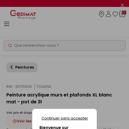
Panneau de gestion des cookies
Fer
le
0
flas
Connexio
info
Rechercher
Chantier express
Peintures
Réf : 30170630
TOLLENS
Peinture acrylique murs et plafonds XL blanc
mat - pot de 3l
Voir prix et disponibilité en magasin
Continuer sans accepter
Voir les 2 déclinaisons
Bienvenue sur