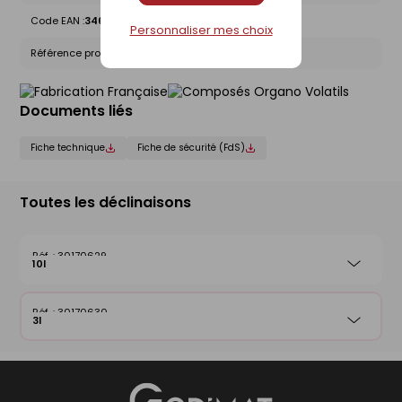
Code EAN :
3463975320905
Personnaliser mes choix
Référence produit nationale Gedimat :
30170630
Documents liés
Fiche technique
Fiche de sécurité (FdS)
Toutes les déclinaisons
30170629
10l
30170630
3l