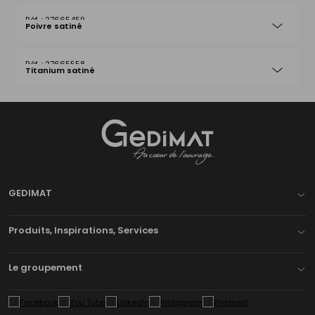
27665459
Poivre satiné
27665558
Titanium satiné
Gedimat
- AU COEUR DE L'OUVRAGE
GEDIMAT
Produits, Inspirations, Services
Le groupement