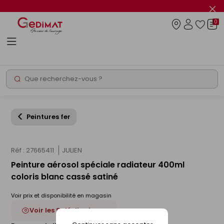
Panneau de gestion des cookies
Fer
le
0
flas
Connexio
info
Rechercher
Chantier express
Peintures fer
Réf : 27665411
JULIEN
Peinture aérosol spéciale radiateur 400ml
coloris blanc cassé satiné
Voir prix et disponibilité en magasin
Voir les 8 déclinaisons