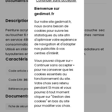
Continuer sans accepter
Documents liés :
Fiche de sécurité (FdS)
Bienvenue sur
gedimat.fr
Description du produit
Sur notre site gedimat.fr,
nous avons besoin de
Peinture acrylique spéciale radiateur sans sous-couche  sec
cookies pour suivre les
au toucher 6 minutes  10 minutes entre deux couches  remise
statistiques du site afin
en service 48h  tenue à la chaleur 120°
d'optimiser votre expérience
de navigation et d'adapter
consommation moyenne 2m² par aérosol.
nos publicités à vos
Utilisé en intérieur pour protéger et décorer les radiateurs et
centres d'intérêt.
tuyauteries en fer, cuivre, aluminuim et zin ancien.
Caractéristiques du produit
Vous pouvez cliquer sur «
Continuer sans accepter »
pour ne conserver que les
Code article chez le fournisseur :
5246291
cookies essentiels au
fonctionnement du site.
Code EAN :
3031520176101
Votre choix sera retenu
pendant 13 mois et vous
Référence produit nationale Gedimat :
27665411
pourrez à tout moment
Documents liés
cliquer sur "Gestion des
cookies" en bas du site
pour modifier vos choix.
Fiche de sécurité (FdS)