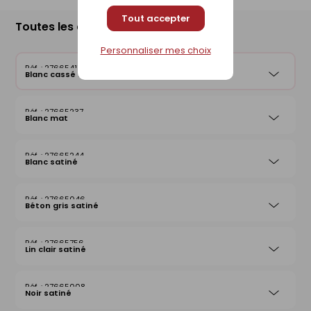
Tout accepter
Toutes les déclinaisons
Personnaliser mes choix
27665411
Blanc cassé satiné
27665237
Blanc mat
27665244
Blanc satiné
27665046
Béton gris satiné
27665756
Lin clair satiné
27665008
Noir satiné