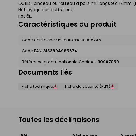
Outils : pinceau ou rouleau à poils mi-longs 9 à 12mm (l
Nettoyage des outils : eau
Pot 6L.
Caractéristiques du produit
Code article chez le fournisseur :
105738
Code EAN :
3153894985674
Référence produit nationale Gedimat :
30007050
Documents liés
Fiche technique
Fiche de sécurité (FdS)
Toutes les déclinaisons
Réf.
Déclinaison
Disponi