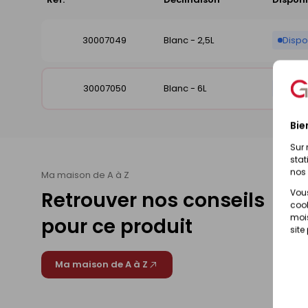
30007049
Blanc - 2,5L
Dispo
30007050
Blanc - 6L
Dispo
Bie
Sur 
stat
nos 
Ma maison de A à Z
Vous
Retrouver nos conseils
cook
mois
pour ce produit
site
Ma maison de A à Z