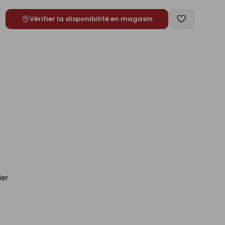
Vérifier la disponibilité en magasin
ugmenter
Enregistrer
e
comme
liste
ier