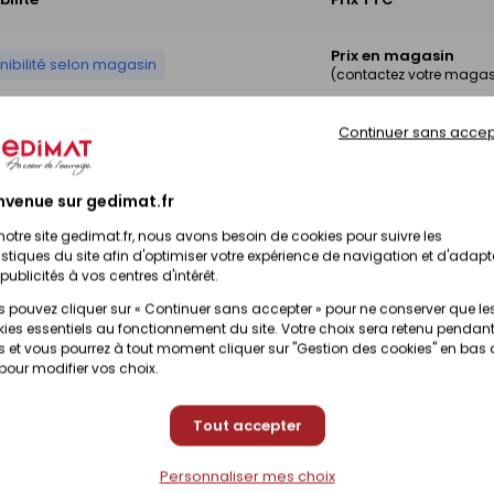
Prix en magasin
nibilité selon magasin
(contactez votre magas
Continuer sans accep
Prix en magasin
nibilité selon magasin
(contactez votre magas
nvenue sur gedimat.fr
notre site gedimat.fr, nous avons besoin de cookies pour suivre les
istiques du site afin d'optimiser votre expérience de navigation et d'adapt
publicités à vos centres d'intérêt.
 pouvez cliquer sur « Continuer sans accepter » pour ne conserver que le
ies essentiels au fonctionnement du site. Votre choix sera retenu pendant
 et vous pourrez à tout moment cliquer sur "Gestion des cookies" en bas
 pour modifier vos choix.
Tout accepter
Personnaliser mes choix