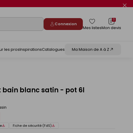
Fer
le
flas
info
0
Connexion
Mes listes
Mon devis
ur les pros
Inspirations
Catalogues
Ma Maison de A à Z
 bain blanc satin - pot 6l
asin
e
Fiche de sécurité (FdS)