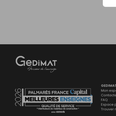
Gedimat
- AU COEUR DE L'OUVRAGE
GEDIMA
Mon espa
Contact
FAQ
Espace 
Trouver