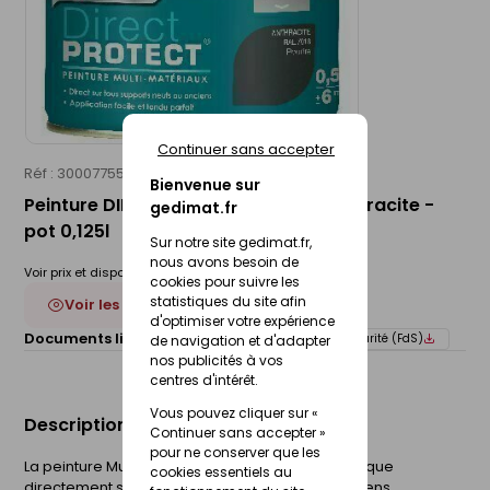
Continuer sans accepter
Réf : 30007755
V33
Bienvenue sur
Peinture DIRECT PROTECT poudré anthracite -
gedimat.fr
pot 0,125l
Sur notre site gedimat.fr,
nous avons besoin de
Voir prix et disponibilité en magasin
cookies pour suivre les
statistiques du site afin
Voir les 11 déclinaisons
d'optimiser votre expérience
Documents liés :
Fiche technique
Fiche de sécurité (FdS)
de navigation et d'adapter
nos publicités à vos
centres d'intérêt.
Vous pouvez cliquer sur «
Description du produit
Continuer sans accepter »
pour ne conserver que les
La peinture Multi-Matériaux Direct Protect s'applique
cookies essentiels au
directement sur tous les supports, neufs ou anciens