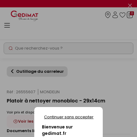
Panneau de gestion des cookies
Fer
le
0
flas
Connexio
info
Rechercher
Chantier express
Outillage du carreleur
Réf : 26555607
MONDELIN
Platoir à nettoyer monobloc - 29x14cm
Voir prix et disponibilité en magasin
Continuer sans accepter
Voir les 4 déclinaisons
Bienvenue sur
Documents liés :
Fiche technique
gedimat.fr