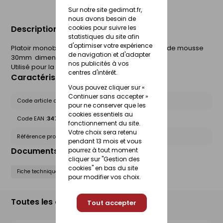
Sur notre site gedimat.fr,
nous avons besoin de
Description du produit
cookies pour suivre les
statistiques du site afin
d'optimiser votre expérience
Platoir monobloc  mousse fine jaune  épaisseur de mousse
de navigation et d'adapter
30mm  dimensions du plateau 29x14cm.
nos publicités à vos
Utilisé pour la finition des joints de carrelage.
centres d'intérêt.
Caractéristiques du produit
Vous pouvez cliquer sur «
Continuer sans accepter »
Code article chez le fournisseur :
152760
pour ne conserver que les
cookies essentiels au
Code EAN :
3479131527606
fonctionnement du site.
Votre choix sera retenu
Référence produit nationale Gedimat :
26555607
pendant 13 mois et vous
Documents liés
pourrez à tout moment
cliquer sur "Gestion des
cookies" en bas du site
Fiche technique
pour modifier vos choix.
Toutes les déclinaisons
Tout accepter