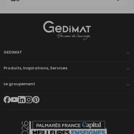
Nero
Gedimat
- AU COEUR DE L'OUVRAGE
GEDIMAT
Produits, Inspirations, Services
Le groupement