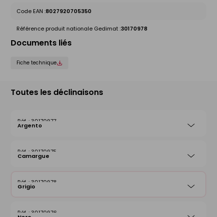
Code EAN :
8027920705350
Référence produit nationale Gedimat :
30170978
Documents liés
Fiche technique
Toutes les déclinaisons
30170977
Argento
30170975
Camargue
30170978
Grigio
30170976