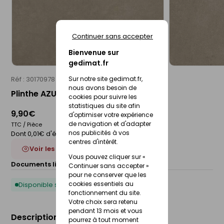
Continuer sans accepter
Bienvenue sur
gedimat.fr
Réf : 30170978
IMOLA
Sur notre site gedimat.fr,
nous avons besoin de
Plinthe AZUMA 6 x 60 cm - grigio
cookies pour suivre les
statistiques du site afin
9,90€
d'optimiser votre expérience
de navigation et d'adapter
TTC / Pièce
nos publicités à vos
Dont 0,01€ d'éco-participation
centres d'intérêt.
Voir les 4 déclinaisons
Vous pouvez cliquer sur «
Documents liés :
Fiche technique
Continuer sans accepter »
pour ne conserver que les
cookies essentiels au
Disponible sous 10 jours
fonctionnement du site.
Votre choix sera retenu
pendant 13 mois et vous
Description du produit
pourrez à tout moment