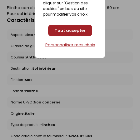
cliquer sur "Gestion des
Plinthe carrelage pour sol AZUMA. Rectifiée. l.6 x L.60 cm.
cookies" en bas du site
Pour sol intérieur.
pour modifier vos choix.
Caractéristiques du produit
Tout accepter
Aspect :
Béton
Personnaliser mes choix
Classe de glissance (R) :
Non concerné
Couleur :
Anthracite
Destination :
Sol intérieur
Finition :
Mat
Format :
Plinthe
Norme UPEC :
Non concerné
Origine :
Italie
Type de produit :
Plinthes
Code article chez le fournisseur :
AZMA BT60G