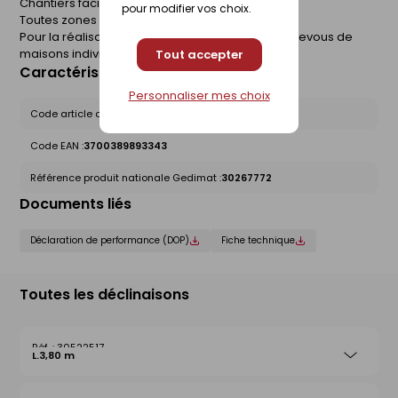
Chantiers facilités
pour modifier vos choix.
Toutes zones sismiques.
Pour la réalisation de planchers poutrelles / entrevous de
maisons individuelles.
Tout accepter
Caractéristiques du produit
Personnaliser mes choix
Code article chez le fournisseur :
RSE135-420
Code EAN :
3700389893343
Référence produit nationale Gedimat :
30267772
Documents liés
Déclaration de performance (DOP)
Fiche technique
Toutes les déclinaisons
30522517
L.3,80 m