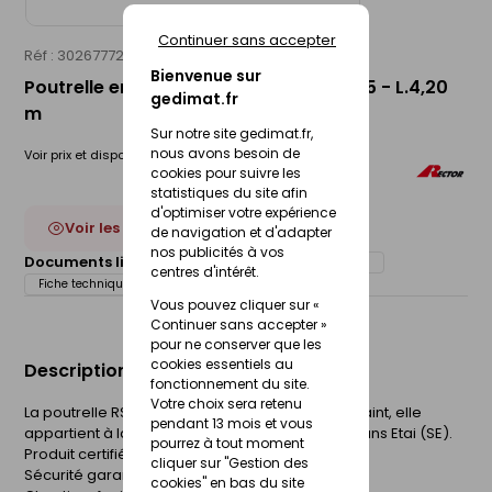
Continuer sans accepter
Réf : 30267772
RECTOR
Bienvenue sur
Poutrelle en béton précontraint RSE 135 - L.4,20
gedimat.fr
m
Sur notre site gedimat.fr,
nous avons besoin de
Voir prix et disponibilité en magasin
cookies pour suivre les
statistiques du site afin
d'optimiser votre expérience
Voir les 6 déclinaisons
de navigation et d'adapter
nos publicités à vos
Documents liés :
Déclaration de performance (DOP)
centres d'intérêt.
Fiche technique
Vous pouvez cliquer sur «
Continuer sans accepter »
pour ne conserver que les
cookies essentiels au
Description du produit
fonctionnement du site.
Votre choix sera retenu
La poutrelle RS est fabriquée en béton précontraint, elle
pendant 13 mois et vous
appartient à la gamme de poutrelles RECTOR Sans Etai (SE).
pourrez à tout moment
Produit certifié NF
cliquer sur "Gestion des
Sécurité garantie
cookies" en bas du site