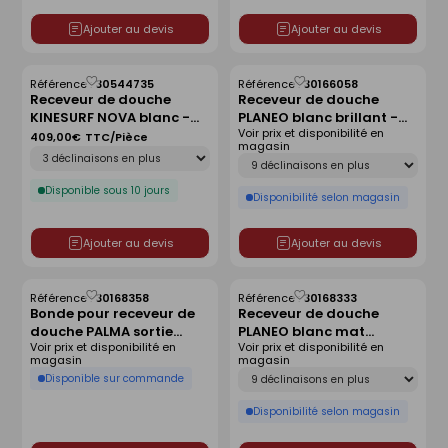
Ajouter au devis
Ajouter au devis
Référence :
30544735
Référence :
30166058
Enregistrer
Enregistrer
Receveur de douche
Receveur de douche
comme
comme
KINESURF NOVA blanc -
PLANEO blanc brillant -
liste
liste
Voir prix et disponibilité en
140x90 cm
120 x 80 cm
409,00€
TTC/Pièce
magasin
Déclinaison
Déclinaison
Disponible sous 10 jours
Disponibilité selon magasin
Ajouter au devis
Ajouter au devis
Référence :
30168358
Référence :
30168333
Enregistrer
Enregistrer
Bonde pour receveur de
Receveur de douche
comme
comme
douche PALMA sortie
PLANEO blanc mat
liste
liste
Voir prix et disponibilité en
Voir prix et disponibilité en
horizontale sans capot
antidérapant - 140 x 90
magasin
magasin
cm
Déclinaison
Disponible sur commande
Disponibilité selon magasin