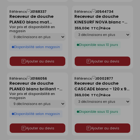
Référence :
30168337
Référence :
30544734
Enregistrer
Enregistrer
Receveur de douche
Receveur de douche
comme
comme
PLANEO blanc mat
KINESURF NOVA blanc -
liste
liste
Voir prix et disponibilité en
antidérapant - 180 x 90
120x90 cm
359,00€
TTC/Pièce
magasin
Déclinaison
cm
Déclinaison
Disponible sous 10 jours
Disponibilité selon magasin
Ajouter au devis
Ajouter au devis
Référence :
30166056
Référence :
30002877
Enregistrer
Enregistrer
Receveur de douche
Receveur de douche
comme
comme
PLANEO blanc brillant -
CASCADE blanc - 120 x 90
liste
liste
Voir prix et disponibilité en
80 x 80 cm
cm
369,00€
TTC/Pièce
magasin
Déclinaison
Déclinaison
Disponible sous 10 jours
Disponibilité selon magasin
Ajouter au devis
Ajouter au devis