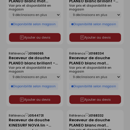
PLANEO blanc mat
PLANEO blanc brillant -
liste
liste
Voir prix et disponibilité en
Voir prix et disponibilité en
antidérapant - 180 x 80
120 x 90 cm
magasin
magasin
cm
Déclinaison
Déclinaison
Disponibilité selon magasin
Disponibilité selon magasin
Ajouter au devis
Ajouter au devis
Référence :
30166065
Référence :
30168334
Enregistrer
Enregistrer
Receveur de douche
Receveur de douche
comme
comme
PLANEO blanc brillant -
PLANEO blanc mat
liste
liste
Voir prix et disponibilité en
Voir prix et disponibilité en
180 x 90 cm
antidérapant - 160 x 80
magasin
magasin
cm
Déclinaison
Déclinaison
Disponibilité selon magasin
Disponibilité selon magasin
Ajouter au devis
Ajouter au devis
Référence :
30544731
Référence :
30168332
Enregistrer
Enregistrer
Receveur de douche
Receveur de douche
comme
comme
KINESURF NOVA lin -
PLANEO blanc mat
liste
liste
Voir prix et disponibilité en