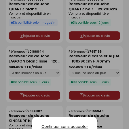
Enregistrer
Enregistrer
Receveur de douche
Receveur de douche
comme
comme
QUARTZ blanc -
QUARTZ noir - 120x90cm
liste
liste
Voir prix et disponibilité en
Voir prix et disponibilité en
160x90cm
magasin
magasin
Disponibilité selon magasin
Disponible sous 10 jours
Ajouter au devis
Ajouter au devis
Référence :
30166044
Référence :
27651155
Enregistrer
Enregistrer
Receveur de douche
Receveur à carreler AQUA
comme
comme
LAGOON blanc lisse - 120 x
- 180x90cm H.40mm
liste
liste
90 cm
489,00€
TTC/Pièce
422,00€
TTC/Pièce
Déclinaison
Déclinaison
Disponible sous 10 jours
Disponible sous 10 jours
Ajouter au devis
Ajouter au devis
Référence :
28941187
Référence :
30166048
Enregistrer
Enregistrer
Receveur de douche
Receveur de douche
comme
comme
KINESURF blanc -
LAGOON blanc
liste
liste
Voir prix et disponibilité en
80x80cm
antidérapant - 120 x 80
Continuer sans accepter
489,00€
TTC/Pièce