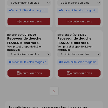
Déclinaison
Déclinaison
Disponibilité selon magasin
Disponibilité selon magasin
Ajouter au devis
Ajouter au devis
Référence :
30168329
Référence :
30168330
Enregistrer
Enregistrer
Receveur de douche
Receveur de douche
comme
comme
PLANEO blanc mat
PLANEO blanc mat
liste
liste
Voir prix et disponibilité en
Voir prix et disponibilité en
antidérapant - 90 x 90
antidérapant - 120 x 80
magasin
magasin
cm
cm
Déclinaison
Déclinaison
Disponibilité selon magasin
Disponibilité selon magasin
Ajouter au devis
Ajouter au devis
Page
suivante
Les articles receveurs que vous cherchez sont sur