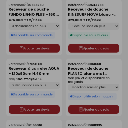
Référence :
30368230
Référence :
30544733
Enregistrer
Enregistrer
Receveur de douche
Receveur de douche
comme
comme
FUNDO LIGNO PLUS - 160 x
KINESURF NOVA blanc -
liste
liste
90 cm
90x90 cm
476,00€
TTC/Pièce
329,00€
TTC/Pièce
Déclinaison
Déclinaison
Disponible sur commande
Disponible sous 10 jours
Ajouter au devis
Ajouter au devis
Référence :
27651148
Référence :
30168331
Enregistrer
Enregistrer
Receveur à carreler AQUA
Receveur de douche
comme
comme
- 120x90cm H.40mm
PLANEO blanc mat
liste
liste
Voir prix et disponibilité en
antidérapant - 120 x 90
339,00€
TTC/Pièce
magasin
Déclinaison
cm
Déclinaison
Disponible sur commande
Disponibilité selon magasin
Ajouter au devis
Ajouter au devis
Référence :
30166061
Référence :
30168335
Enregistrer
Enregistrer