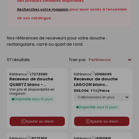
des produits similaires disponibles.
Recherchez votre magasin
pour avoir accès à l'ensemble
de son catalogue.
Nos références de receveurs pour votre douche :
rectangulaire, carré ou quart de rond.
117 résultats
Trier par
Référence :
27272060
Référence :
30166049
Enregistrer
Enregistrer
Receveur de douche
Receveur de douche
comme
comme
QUARTZ blanc -
LAGOON blanc
liste
liste
Voir prix et disponibilité en
120x80cm
antidérapant - 120 x 90
569,00€
TTC/Pièce
magasin
Déclinaison
cm
Disponible sous 10 jours
Disponible sous 10 jours
Ajouter au devis
Ajouter au devis
Référence :
28275350
Référence :
29350841