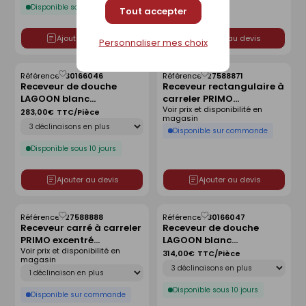
Disponible sous 10 jours
Tout accepter
Ajouter au devis
Ajouter au devis
Personnaliser mes choix
Référence :
30166046
Référence :
27588871
Enregistrer
Enregistrer
Receveur de douche
Receveur rectangulaire à
comme
comme
LAGOON blanc
carreler PRIMO
liste
liste
Voir prix et disponibilité en
antidérapant - 80 x 80
polystyrène extrudé
283,00€
TTC/Pièce
magasin
Déclinaison
cm
centré haut.4cm
Disponible sur commande
larg.90cm long.140cm
Disponible sous 10 jours
Ajouter au devis
Ajouter au devis
Référence :
27588888
Référence :
30166047
Enregistrer
Enregistrer
Receveur carré à carreler
Receveur de douche
comme
comme
PRIMO excentré
LAGOON blanc
liste
liste
Voir prix et disponibilité en
polystyrène extrudé
antidérapant - 90 x 90
314,00€
TTC/Pièce
magasin
Déclinaison
haut.4cm larg.120cm
cm
Déclinaison
long.120cm
Disponible sous 10 jours
Disponible sur commande