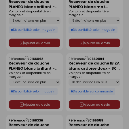
Receveur de douche
Receveur de douche
comme
comme
PLANEO blanc brillant -
PLANEO blanc mat
liste
liste
Voir prix et disponibilité en
Voir prix et disponibilité en
140 x 90 cm
antidérapant - 160 x 90
magasin
magasin
cm
Déclinaison
Déclinaison
Disponibilité selon magasin
Disponibilité selon magasin
Ajouter au devis
Ajouter au devis
Référence :
30166062
Référence :
30360894
Enregistrer
Enregistrer
Receveur de douche
Receveur de douche IBIZA
comme
comme
PLANEO blanc brillant -
blanc ardoise doux - 80 x
liste
liste
Voir prix et disponibilité en
Voir prix et disponibilité en
160 x 80 cm
120 cm
magasin
magasin
Déclinaison
Déclinaison
Disponibilité selon magasin
Disponible sur commande
Ajouter au devis
Ajouter au devis
Référence :
30168336
Référence :
30166059
Enregistrer
Enregistrer
Receveur de douche
Receveur de douche
comme
comme