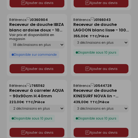
Ajouter au devis
Ajouter au devis
Référence :
30360904
Référence :
30166043
Enregistrer
Enregistrer
Receveur de douche IBIZA
Receveur de douche
comme
comme
blanc ardoise doux - 100
LAGOON blanc lisse - 100
liste
liste
Voir prix et disponibilité en
x 100 cm
x 80 cm
355,00€
TTC/Pièce
magasin
Déclinaison
Déclinaison
Disponible sous 10 jours
Disponible sur commande
Ajouter au devis
Ajouter au devis
Référence :
27651162
Référence :
30544728
Enregistrer
Enregistrer
Receveur à carreler AQUA
Receveur de douche
comme
comme
- 90x90cm H.40mm
KINESURF NOVA lin -
liste
liste
120x90 cm
223,00€
TTC/Pièce
439,00€
TTC/Pièce
Déclinaison
Déclinaison
Disponible sous 10 jours
Disponible sous 10 jours
Ajouter au devis
Ajouter au devis