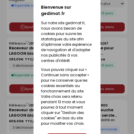
magasin
Déclinaison
cm
Disponible sur commande
Bienvenue sur
gedimat.fr
Disponible sous 10 jours
Sur notre site gedimat.fr,
Ajouter au devis
Ajouter au devis
nous avons besoin de
cookies pour suivre les
statistiques du site afin
Référence :
30166042
Référence :
30005267
d'optimiser votre expérience
Enregistrer
Enregistrer
Receveur de douche
Kit de réhausse pour
comme
comme
de navigation et d'adapter
LAGOON blanc lisse - 90 x
receveur avec
liste
liste
nos publicités à vos
90 cm
écoulement linéaire
283,00€
TTC/Pièce
134,00€
TTC/Pièce
centres d'intérêt.
Déclinaison
FUNDO - 120 x 120 cm
Disponible sous 10 jours
Vous pouvez cliquer sur «
Continuer sans accepter »
Disponible sous 10 jours
pour ne conserver que les
cookies essentiels au
Ajouter au devis
Ajouter au devis
fonctionnement du site.
Votre choix sera retenu
pendant 13 mois et vous
Référence :
30166045
Référence :
30214800
Enregistrer
Enregistrer
pourrez à tout moment
Receveur de douche
Receveur de douche
comme
comme
cliquer sur "Gestion des
LAGOON blanc lisse - 140
d'angle 1/4 de cercle
liste
liste
cookies" en bas du site
Voir prix et disponibilité en
x 90 cm
ARKITEKT en grès blanc -
609,00€
TTC/Pièce
pour modifier vos choix.
magasin
Déclinaison
90x90cm
Disponible sur commande