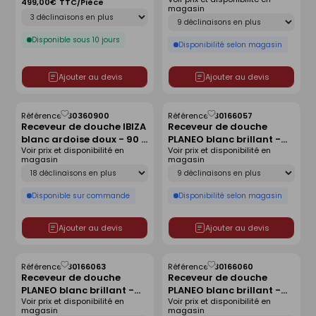
140x90 cm
antidérapant - 140 x 80
499,00€
TTC/Pièce
magasin
Déclinaison
cm
Déclinaison
Disponible sous 10 jours
Disponibilité selon magasin
Ajouter au devis
Ajouter au devis
Référence :
30360900
Référence :
30166057
Enregistrer
Enregistrer
Receveur de douche IBIZA
Receveur de douche
comme
comme
blanc ardoise doux - 90 x
PLANEO blanc brillant -
liste
liste
Voir prix et disponibilité en
Voir prix et disponibilité en
120 cm
90 x 90 cm
magasin
magasin
Déclinaison
Déclinaison
Disponible sur commande
Disponibilité selon magasin
Ajouter au devis
Ajouter au devis
Référence :
30166063
Référence :
30166060
Enregistrer
Enregistrer
Receveur de douche
Receveur de douche
comme
comme
PLANEO blanc brillant -
PLANEO blanc brillant -
liste
liste
Voir prix et disponibilité en
Voir prix et disponibilité en
160 x 90 cm
140 x 80 cm
magasin
magasin