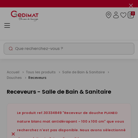
Panneau de gestion des cookies
Fer
le
0
flas
Connexio
info
Rechercher
Chantier express
Accueil
Tous les produits
Salle de Bain & Sanitaire
Douches
Receveurs
Receveurs - Salle de Bain & Sanitaire
Le produit ref.30334849 "Receveur de douche PLANEO
nature blanc mat antidérapant - 100 x 100 cm" que vous
recherchez n'est pas disponible. Nous avons sélectionné