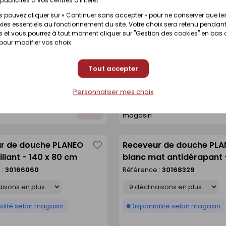
r de douche PLANEO
Receveur de douche IBIZ
 pouvez cliquer sur « Continuer sans accepter » pour ne conserver que le
Enregistrer
ies essentiels au fonctionnement du site. Votre choix sera retenu pendant
t antidérapant - 140 x
ardoise doux - 90 x 120 
comme
 et vous pourrez à tout moment cliquer sur "Gestion des cookies" en bas
 :
30168332
Référence :
30360900
 pour modifier vos choix.
liste
Déclinaison
Tout accepter
ilité selon magasin
Disponible sur commande
Personnaliser mes choix
t disponibilité en
Voir prix et disponibilité en
Ajouter
magasin
au
devis
r de douche PLANEO
Receveur de douche PL
Enregistrer
illant - 140 x 80 cm
blanc mat antidérapant 
comme
90 cm
 :
30166060
Référence :
30168329
liste
Déclinaison
ilité selon magasin
Disponibilité selon magasin