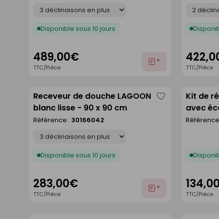
Déclinaison
Déclinaison
Disponible sous 10 jours
Disponib
489,00€
422,0
Ajouter
TTC/Pièce
TTC/Pièce
au
devis
Receveur de douche LAGOON
Kit de r
Enregistrer
blanc lisse - 90 x 90 cm
avec éc
comme
- 120 x 
Référence :
30166042
Référence
liste
Déclinaison
Disponible sous 10 jours
Disponib
283,00€
134,0
Ajouter
TTC/Pièce
TTC/Pièce
au
devis