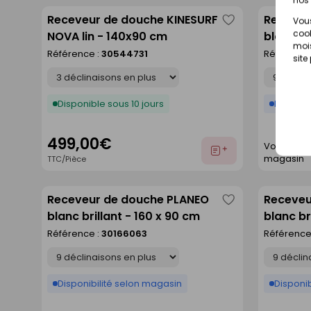
Receveur de douche KINESURF
Receveu
Vous
Enregistrer
cook
NOVA lin - 140x90 cm
blanc ma
comme
mois
80 cm
Référence :
30544731
Référence
site
liste
Déclinaison
Déclinaison
Disponible sous 10 jours
Disponib
499,00€
Voir prix e
Ajouter
magasin
TTC/Pièce
au
devis
Receveur de douche PLANEO
Receveu
Enregistrer
blanc brillant - 160 x 90 cm
blanc br
comme
Référence :
30166063
Référence
liste
Déclinaison
Déclinaison
Disponibilité selon magasin
Disponib