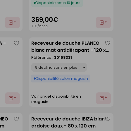
Disponible sous 10 jours
369,00€
Ajouter
Ajouter
TTC/Pièce
au
au
devis
devis
A -
Receveur de douche PLANEO
Enregistrer
Enregistre
blanc mat antidérapant - 120 x
comme
comme
90 cm
Référence :
30168331
liste
liste
Déclinaison
Disponibilité selon magasin
Voir prix et disponibilité en
Ajouter
Ajouter
magasin
au
au
devis
devis
ANEO
Receveur de douche IBIZA blanc
Enregistrer
Enregistre
cm
ardoise doux - 80 x 120 cm
comme
comme