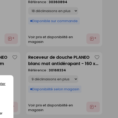
Référence :
30360894
liste
liste
Déclinaison
Disponible sur commande
Voir prix et disponibilité en
Ajouter
Ajouter
magasin
au
au
devis
devis
ANEO
Receveur de douche PLANEO
Enregistrer
Enregistre
cm
blanc mat antidérapant - 160 x
comme
comme
80 cm
Référence :
30168334
liste
liste
Déclinaison
ter
Disponibilité selon magasin
Voir prix et disponibilité en
Ajouter
Ajouter
magasin
au
au
er
devis
devis