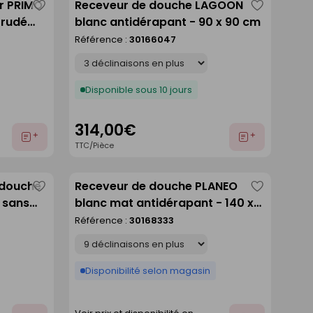
er PRIMO
Receveur de douche LAGOON
Enregistrer
Enregistre
trudé
blanc antidérapant - 90 x 90 cm
comme
comme
ng.120cm
Référence :
30166047
liste
liste
Déclinaison
Disponible sous 10 jours
314,00€
Ajouter
Ajouter
TTC/Pièce
au
au
devis
devis
 douche
Receveur de douche PLANEO
Enregistrer
Enregistre
 sans
blanc mat antidérapant - 140 x
comme
comme
90 cm
Référence :
30168333
liste
liste
Déclinaison
Disponibilité selon magasin