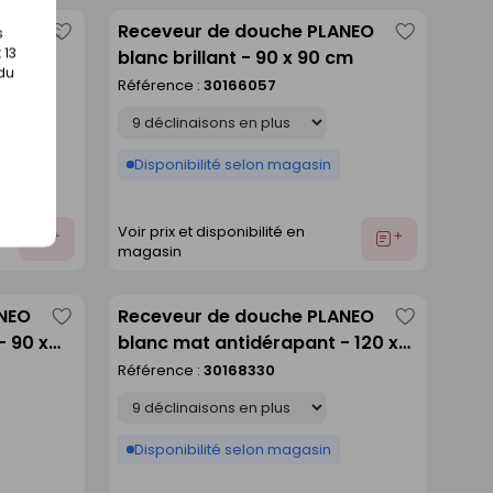
A blanc
Receveur de douche PLANEO
s
Enregistrer
Enregistre
 13
cm
blanc brillant - 90 x 90 cm
comme
comme
 du
Référence :
30166057
liste
liste
Déclinaison
Disponibilité selon magasin
Voir prix et disponibilité en
Ajouter
Ajouter
magasin
au
au
devis
devis
ANEO
Receveur de douche PLANEO
Enregistrer
Enregistre
- 90 x
blanc mat antidérapant - 120 x
comme
comme
80 cm
Référence :
30168330
liste
liste
Déclinaison
Disponibilité selon magasin