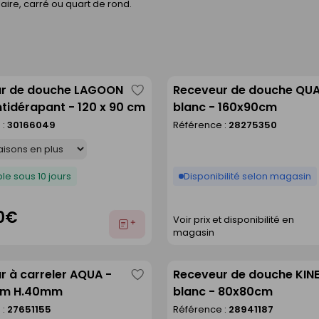
ire, carré ou quart de rond.
r de douche LAGOON
Receveur de douche QU
Enregistrer
tidérapant - 120 x 90 cm
blanc - 160x90cm
comme
 :
30166049
Référence :
28275350
liste
le sous 10 jours
Disponibilité selon magasin
0€
Voir prix et disponibilité en
Ajouter
magasin
au
devis
r à carreler AQUA -
Receveur de douche KIN
Enregistrer
cm H.40mm
blanc - 80x80cm
comme
 :
27651155
Référence :
28941187
liste