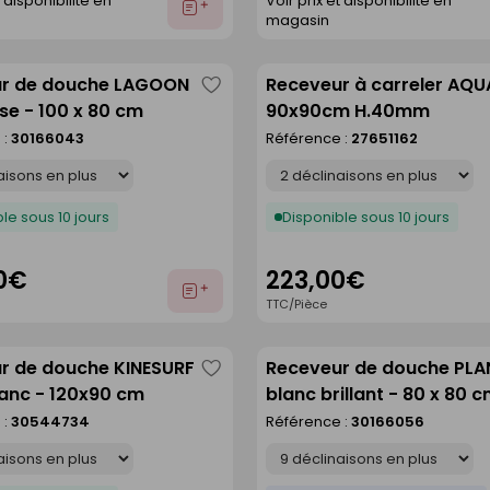
t disponibilité en
Voir prix et disponibilité en
Ajouter
magasin
au
devis
r de douche LAGOON
Receveur à carreler AQU
Enregistrer
sse - 100 x 80 cm
90x90cm H.40mm
comme
 :
30166043
Référence :
27651162
liste
Déclinaison
le sous 10 jours
Disponible sous 10 jours
0€
223,00€
Ajouter
TTC/Pièce
au
devis
r de douche KINESURF
Receveur de douche PL
Enregistrer
anc - 120x90 cm
blanc brillant - 80 x 80 
comme
 :
30544734
Référence :
30166056
liste
Déclinaison