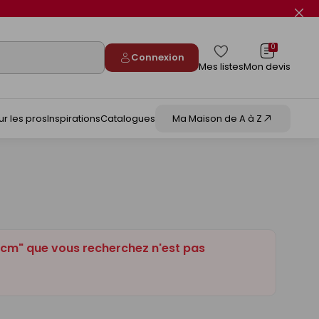
Fer
le
flas
info
0
Connexion
Mes listes
Mon devis
ur les pros
Inspirations
Catalogues
Ma Maison de A à Z
 cm" que vous recherchez n'est pas