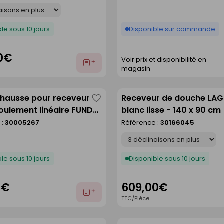
le sous 10 jours
Disponible sur commande
0€
Voir prix et disponibilité en
Ajouter
magasin
au
devis
éhausse pour receveur
Receveur de douche LA
Enregistrer
oulement linéaire FUNDO
blanc lisse - 140 x 90 cm
comme
120 cm
 :
30005267
Référence :
30166045
liste
Déclinaison
le sous 10 jours
Disponible sous 10 jours
0€
609,00€
Ajouter
TTC/Pièce
au
devis