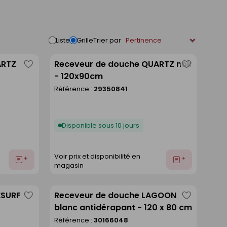
Trier par
Liste
Grille
ARTZ
Receveur de douche QUARTZ noir
Enregistrer
Enregistre
- 120x90cm
comme
comme
Référence :
29350841
liste
liste
Disponible sous 10 jours
Voir prix et disponibilité en
Ajouter
Ajouter
magasin
au
au
devis
devis
ESURF
Receveur de douche LAGOON
Enregistrer
Enregistre
blanc antidérapant - 120 x 80 cm
comme
comme
Référence :
30166048
liste
liste