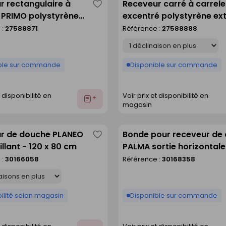
r rectangulaire à
Receveur carré à carrel
Enregistrer
r PRIMO polystyrène
excentré polystyrène ex
comme
 centré haut.4cm
haut.4cm larg.120cm lo
 :
27588871
Référence :
27588888
liste
cm long.140cm
Déclinaison
ble sur commande
Disponible sur commande
t disponibilité en
Voir prix et disponibilité en
Ajouter
magasin
au
devis
r de douche PLANEO
Bonde pour receveur de
Enregistrer
illant - 120 x 80 cm
PALMA sortie horizontale
comme
capot
 :
30166058
Référence :
30168358
liste
ilité selon magasin
Disponible sur commande