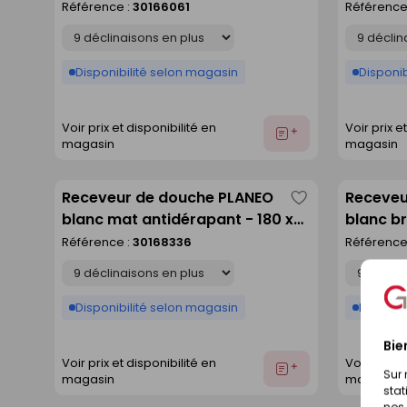
90 cm
Référence :
30166061
Référence
liste
Déclinaison
Déclinaison
Disponibilité selon magasin
Disponib
Voir prix et disponibilité en
Voir prix e
Ajouter
magasin
magasin
au
devis
Receveur de douche PLANEO
Receveu
Enregistrer
blanc mat antidérapant - 180 x
blanc br
comme
80 cm
Référence :
30168336
Référence
liste
Déclinaison
Déclinaison
Disponibilité selon magasin
Disponib
Bie
Voir prix et disponibilité en
Voir prix e
Ajouter
Sur 
magasin
magasin
au
stat
devis
nos 