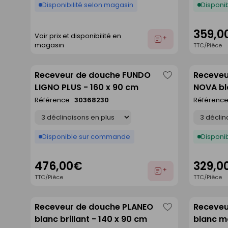
Disponibilité selon magasin
Disponib
359,0
Voir prix et disponibilité en
Ajouter
magasin
TTC/Pièce
au
devis
Receveur de douche FUNDO
Receveu
Enregistrer
LIGNO PLUS - 160 x 90 cm
NOVA bl
comme
Référence :
30368230
Référence
liste
Déclinaison
Déclinaison
Disponible sur commande
Disponib
476,00€
329,0
Ajouter
TTC/Pièce
TTC/Pièce
au
devis
Receveur de douche PLANEO
Receveu
Enregistrer
blanc brillant - 140 x 90 cm
blanc ma
comme