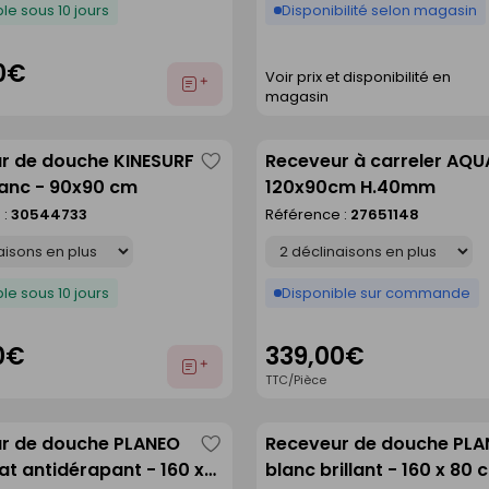
le sous 10 jours
Disponibilité selon magasin
0€
Voir prix et disponibilité en
Ajouter
magasin
au
devis
r de douche KINESURF
Receveur à carreler AQU
Enregistrer
anc - 90x90 cm
120x90cm H.40mm
comme
 :
30544733
Référence :
27651148
liste
Déclinaison
le sous 10 jours
Disponible sur commande
0€
339,00€
Ajouter
TTC/Pièce
au
devis
r de douche PLANEO
Receveur de douche PL
Enregistrer
t antidérapant - 160 x
blanc brillant - 160 x 80 
comme