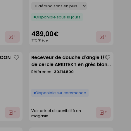
Déclinaison
Disponible sous 10 jours
489,00€
Ajouter
Ajouter
TTC/Pièce
au
au
devis
devis
GOON
Receveur de douche d'angle 1/4
Enregistrer
Enregistre
de cercle ARKITEKT en grès blanc
comme
comme
- 90x90cm
Référence :
30214800
liste
liste
Disponible sur commande
Voir prix et disponibilité en
Ajouter
Ajouter
magasin
au
au
devis
devis