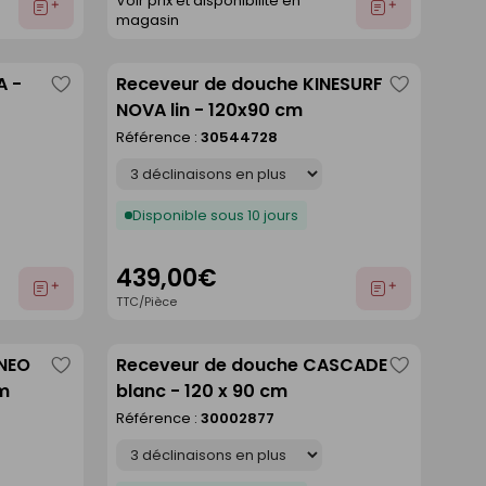
Voir prix et disponibilité en
Ajouter
Ajouter
magasin
au
au
devis
devis
A -
Receveur de douche KINESURF
Enregistrer
Enregistre
NOVA lin - 120x90 cm
comme
comme
Référence :
30544728
liste
liste
Déclinaison
Disponible sous 10 jours
439,00€
Ajouter
Ajouter
TTC/Pièce
au
au
devis
devis
ANEO
Receveur de douche CASCADE
Enregistrer
Enregistre
cm
blanc - 120 x 90 cm
comme
comme
Référence :
30002877
liste
liste
Déclinaison