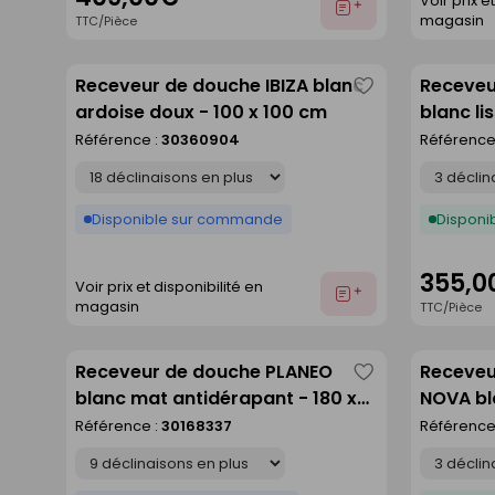
Voir prix e
Ajouter
magasin
TTC/Pièce
au
devis
Receveur de douche IBIZA blanc
Receveu
Enregistrer
ardoise doux - 100 x 100 cm
blanc li
comme
Référence :
30360904
Référence
liste
Déclinaison
Déclinaison
Disponible sur commande
Disponib
355,0
Voir prix et disponibilité en
Ajouter
magasin
TTC/Pièce
au
devis
Receveur de douche PLANEO
Receveu
Enregistrer
blanc mat antidérapant - 180 x
NOVA bl
comme
90 cm
Référence :
30168337
Référence
liste
Déclinaison
Déclinaison