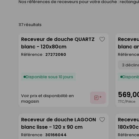
Nos références de receveurs pour votre douche : rectangula
117 résultats
Receveur de douche QUARTZ
Receveu
Enregistrer
blanc - 120x80cm
blanc an
comme
Référence :
27272060
Référence
liste
Déclinaison
Disponible sous 10 jours
Disponib
569,0
Voir prix et disponibilité en
Ajouter
magasin
TTC/Pièce
au
devis
Receveur de douche LAGOON
Receveu
Enregistrer
blanc lisse - 120 x 90 cm
180x90
comme
Référence :
30166044
Référence
liste