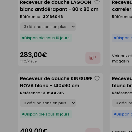
Receveur de douche LAGOON
Receveu
Enregistrer
blanc antidérapant - 80 x 80 cm
carrele
comme
extrudé
Référence :
30166046
Référence
liste
larg.90
Déclinaison
Disponible sous 10 jours
Disponi
283,00€
Voir prix e
Ajouter
magasin
TTC/Pièce
au
devis
Receveur de douche KINESURF
Receveu
Enregistrer
NOVA blanc - 140x90 cm
blanc br
comme
Référence :
30544735
Référence
liste
Déclinaison
Déclinaison
Disponible sous 10 jours
Disponib
409,00€