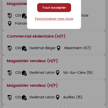
Magasinier Cariste (H/F)
Tout accepter
CDI
Gedibois Bois Et Matériaux Comtois
Personnaliser mes choix
Franois (25)
Commercial sédentaire (H/F)
CDI
Gedimat Bléger
Hilsenheim (67)
Magasinier vendeur (H/F)
CDI
Gedimat Lafon
Vic-Sur-Cère (15)
Magasinier vendeur (H/F)
CDI
Gedimat Lafon
Aurillac (15)