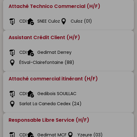
Attaché Technico Commercial (H/F)
CDI
SNEE Culoz
Culoz (01)
Assistant Crédit Client (H/F)
CDI
Gedimat Derrey
Étival-Clairefontaine (88)
Attaché commercial itinérant (H/F)
CDI
Gedibois SOUILLAC
Sarlat La Caneda Cedex (24)
Responsable Libre Service (H/F)
CDI
Gedimat MCF
Yzeure (03)