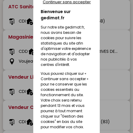
Continuer sans accepter
ATC Sanitaire (H/F)
Bienvenue sur
gedimat.fr
CDI
Gedimat Bléger
Colmar (68)
Sur notre site gedimat.fr,
nous avons besoin de
Magasinier Vendeur (H/F) -CDD
cookies pour suivre les
statistiques du site afin
d'optimiser votre expérience
CDD
Gedibois GEDIBOIS BOIS ET DERIVES DE VOUJEAUCOURT
de navigation et d'adapter
nos publicités à vos
Voujeaucourt (25)
centres d'intérêt.
Vous pouvez cliquer sur «
Vendeur Libre Service (H/F)
Continuer sans accepter »
pour ne conserver que les
cookies essentiels au
CDI
Gedimat Bruant
Rue (80)
fonctionnement du site.
Votre choix sera retenu
pendant 13 mois et vous
Vendeur Comptoir (H/F)
pourrez à tout moment
cliquer sur "Gestion des
CDI
Gedimat Sosaca
Grimaud (83)
cookies" en bas du site
pour modifier vos choix.