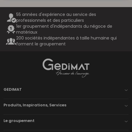
55 années d'expérience au service des
professionnels et des particuliers
1er groupement d'indépendants du négoce de
matériaux
200 sociétés indépendantes à taille humaine qui
forment le groupement
Gedimat
- AU COEUR DE L'OUVRAGE
GEDIMAT
Produits, Inspirations, Services
Le groupement