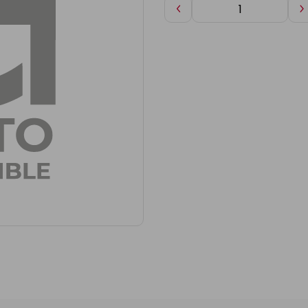
Diminuer
A
de
d
1
1