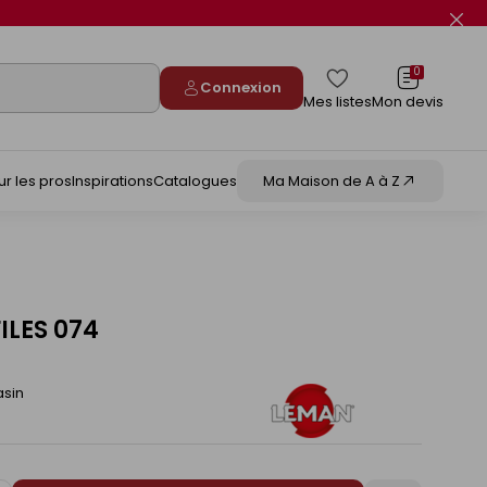
Fer
le
flas
info
0
Connexion
Mes listes
Mon devis
ur les pros
Inspirations
Catalogues
Ma Maison de A à Z
ILES 074
asin