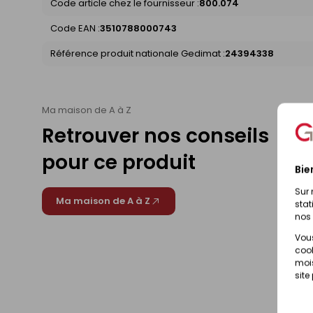
Code article chez le fournisseur :
800.074
Code EAN :
3510788000743
Référence produit nationale Gedimat :
24394338
Ma maison de A à Z
Retrouver nos conseils
pour ce produit
Bie
Sur 
Ma maison de A à Z
stat
nos 
Vous
cook
mois
site