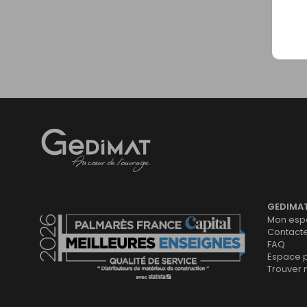
Gedimat
- AU COEUR DE L'OUVRAGE
GEDIMA
Mon espa
Contact
FAQ
Espace 
Trouver