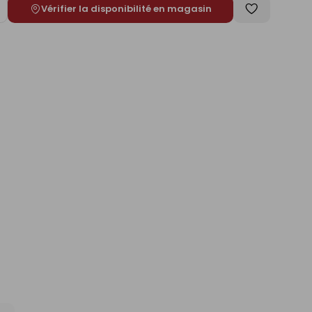
Vérifier la disponibilité en magasin
ugmenter
Enregistrer
e
comme
liste