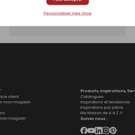
Personnaliser mes choix
T
Produits, Inspirations, Ser
ce client
Catalogues
er mon magasin
Inspirations et tendances
Inspirations par pièce
pro
Ma Maison de A à Z
 mon magasin
Suivez nous :