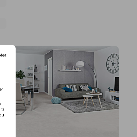
ter
er
s
 13
 du