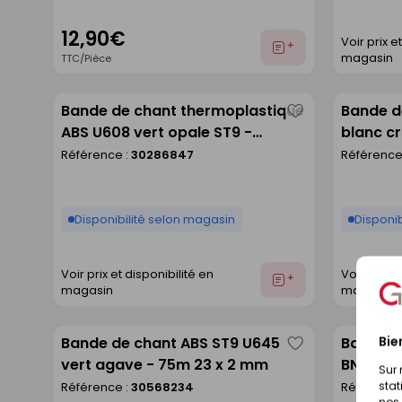
12,90€
Voir prix e
Ajouter
magasin
TTC/Pièce
au
devis
Bande de chant thermoplastique
Bande d
Enregistrer
ABS U608 vert opale ST9 -
blanc cr
comme
23x0,8mm rouleau de 75m
Référence :
30286847
Référence
liste
Disponibilité selon magasin
Disponib
Voir prix et disponibilité en
Voir prix e
Ajouter
magasin
magasin
au
devis
Bie
Bande de chant ABS ST9 U645
Bande d
Enregistrer
vert agave - 75m 23 x 2 mm
BN441 (
Sur 
comme
stat
Référence :
30568234
Référence
liste
nos 