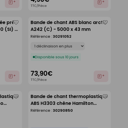
Ajouter
Ajouter
TTC/Pièce
au
au
devis
devis
ée pré-
Bande de chant ABS blanc arctic
Enregistrer
Enregistre
0 (SI) -
A242 (C) - 5000 x 43 mm
comme
comme
Référence :
30291052
liste
liste
Déclinaison
Disponible sous 10 jours
73,90€
Ajouter
Ajouter
TTC/Pièce
au
au
devis
devis
lastique
Bande de chant thermoplastique
Enregistrer
Enregistre
no
ABS H3303 chêne Hamilton
comme
comme
ouleau
naturel ST10 - 23X2mm rouleau
Référence :
30290850
liste
liste
de 75m