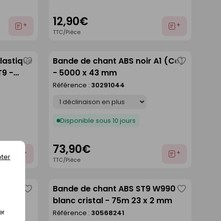
12,90€
Ajouter
Ajouter
TTC/Pièce
au
au
devis
devis
lastique
Bande de chant ABS noir A1 (Ce)
Enregistrer
Enregistre
T9 -
- 5000 x 43 mm
comme
comme
5m
Référence :
30291044
liste
liste
Déclinaison
Disponible sous 10 jours
73,90€
Ajouter
Ajouter
ter
TTC/Pièce
au
au
devis
devis
 U545
Bande de chant ABS ST9 W990
Enregistrer
Enregistre
 2 mm
blanc cristal - 75m 23 x 2 mm
comme
comme
er
Référence :
30568241
liste
liste