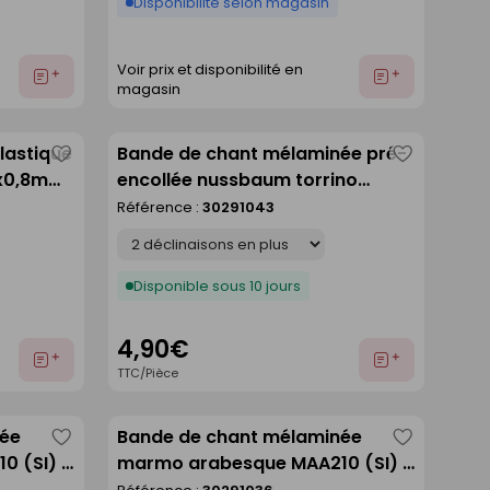
Disponibilité selon magasin
Voir prix et disponibilité en
Ajouter
Ajouter
magasin
au
au
devis
devis
lastique
Bande de chant mélaminée pré-
Enregistrer
Enregistre
3x0,8mm
encollée nussbaum torrino
comme
comme
NU7331 (SEV) - 650 x 44 mm
Référence :
30291043
liste
liste
Déclinaison
Disponible sous 10 jours
4,90€
Ajouter
Ajouter
TTC/Pièce
au
au
devis
devis
née
Bande de chant mélaminée
Enregistrer
Enregistre
 (SI) -
marmo arabesque MAA210 (SI) -
comme
comme
5000 x 44 mm