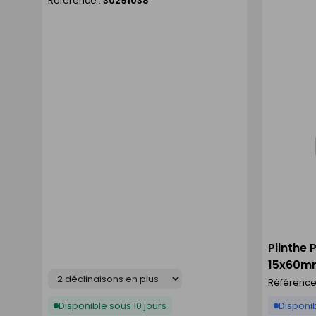
Référence :
30291038
liste
Plinthe 
15x60mm
Déclinaison
Référence
Disponible sous 10 jours
Disponi