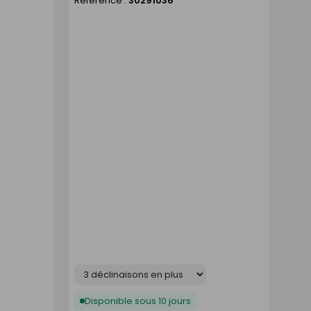
Référence :
30291036
liste
liste
Déclinaison
Disponible sous 10 jours