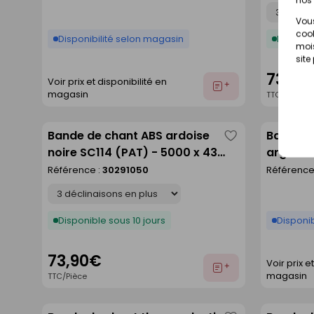
Déclinaison
Vous
cook
Disponibilité selon magasin
Disponib
mois
site
73,90
Voir prix et disponibilité en
Ajouter
magasin
TTC/Pièce
au
devis
Bande de chant ABS ardoise
Bande d
Enregistrer
noire SC114 (PAT) - 5000 x 43
argile -
comme
mm
Référence :
30291050
Référence
liste
Déclinaison
Disponible sous 10 jours
Disponib
73,90€
Voir prix e
Ajouter
magasin
TTC/Pièce
au
devis