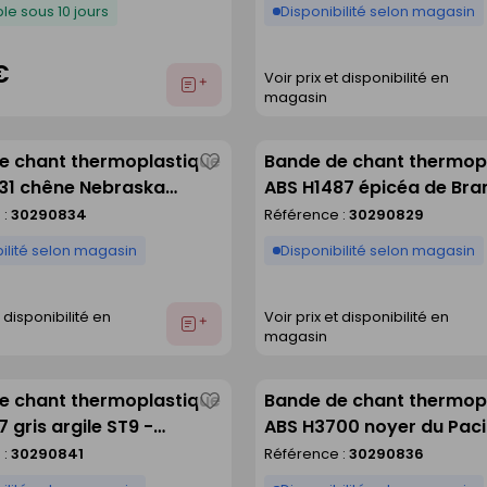
le sous 10 jours
Disponibilité selon magasin
€
Voir prix et disponibilité en
Ajouter
magasin
au
devis
e chant thermoplastique
Bande de chant thermop
Enregistrer
31 chêne Nebraska
ABS H1487 épicéa de Br
comme
 ST10 - 23X0,8mm rouleau
ST22 - 23X0,8mm roulea
 :
30290834
Référence :
30290829
liste
75m
ilité selon magasin
Disponibilité selon magasin
t disponibilité en
Voir prix et disponibilité en
Ajouter
magasin
au
devis
e chant thermoplastique
Bande de chant thermop
Enregistrer
 gris argile ST9 -
ABS H3700 noyer du Paci
comme
m rouleau de 75m
naturel ST10 - 23X0,8mm
 :
30290841
Référence :
30290836
liste
de 75m