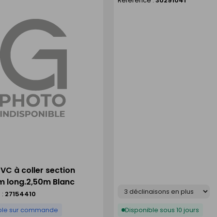
Référence :
30291041
liste
PVC à coller section
 long.2,50m Blanc
Déclinaison
 :
27154410
ble sur commande
Disponible sous 10 jours