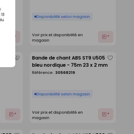
s
 13
Disponibilité selon magasin
 du
Voir prix et disponibilité en
Ajouter
Ajouter
magasin
au
au
devis
devis
d chêne
Bande de chant ABS ST9 U505
Enregistrer
Enregistre
m
bleu nordique - 75m 23 x 2 mm
comme
comme
Référence :
30568219
liste
liste
Disponibilité selon magasin
Voir prix et disponibilité en
Ajouter
Ajouter
magasin
au
au
devis
devis