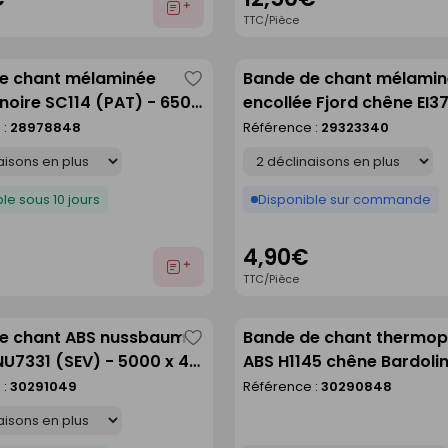
Ajouter
TTC/Pièce
au
devis
e chant mélaminée
Bande de chant mélamin
Enregistrer
noire SC114 (PAT) - 650 x
encollée Fjord chêne EI37
comme
650 x 44 mm
 :
28978848
Référence :
29323340
liste
Déclinaison
le sous 10 jours
Disponible sur commande
4,90€
Ajouter
TTC/Pièce
au
devis
e chant ABS nussbaum
Bande de chant thermop
Enregistrer
NU7331 (SEV) - 5000 x 43
ABS H1145 chêne Bardoli
comme
naturel ST10 - 23X2mm r
 :
30291049
Référence :
30290848
liste
de 75m