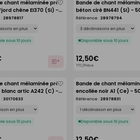
e chant mélaminée pré-
Bande de chant mélami
Enregistrer
Fjord chêne EI370 (SI) -
béton ciré BN441 (SI) - 
comme
 44 mm
mm
 :
28978817
Référence :
28978794
liste
Déclinaison
le sous 10 jours
Disponible sous 10 jours
€
12,50€
Ajouter
TTC/Pièce
au
devis
e chant mélaminée pré-
Bande de chant mélamin
Enregistrer
 blanc artic A242 (C) -
encollée noir A1 (Ce) - 5
comme
 44 mm
mm
 :
30170633
Référence :
28978831
liste
Déclinaison
le sous 10 jours
Disponible sous 10 jours
€
12,50€