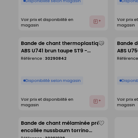
Disponibilité selon magasin
Disponib
Voir prix et disponibilité en
Voir prix e
Ajouter
magasin
magasin
au
devis
Bande de chant thermoplastique
Bande d
Enregistrer
ABS U741 brun taupe ST9 -
ABS U750
comme
23X0,8mm rouleau de 75m
23X0,8m
Référence :
30290842
Référence
liste
Disponibilité selon magasin
Disponib
Voir prix et disponibilité en
Voir prix e
Ajouter
magasin
magasin
au
devis
Bande de chant mélaminée pré-
Enregistrer
encollée nussbaum torrino
comme
NU7331 (SEV) - 5000 x 44 mm