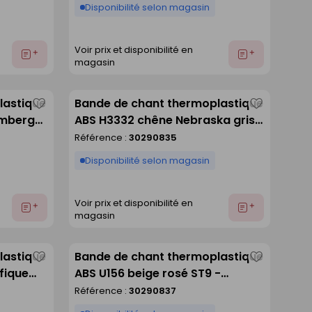
Disponibilité selon magasin
Voir prix et disponibilité en
Ajouter
Ajouter
magasin
au
au
devis
devis
lastique
Bande de chant thermoplastique
Enregistrer
Enregistre
amberg
ABS H3332 chêne Nebraska gris
comme
comme
u de
ST10 - 23X0,8mm rouleau de
Référence :
30290835
liste
liste
75m
Disponibilité selon magasin
Voir prix et disponibilité en
Ajouter
Ajouter
magasin
au
au
devis
devis
lastique
Bande de chant thermoplastique
Enregistrer
Enregistre
fique
ABS U156 beige rosé ST9 -
comme
comme
 rouleau
23X0,8mm rouleau de 75m
Référence :
30290837
liste
liste