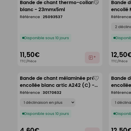
Bande de chant thermo-collante
Bande d
Enregistrer
blanc - 23mmx5ml
encollé 
comme
5000 x
Référence :
25093537
Référence
liste
Déclinaison
Disponible sous 10 jours
Disponib
11,50€
12,50
Ajouter
TTC/Pièce
TTC/Pièce
au
devis
Bande de chant mélaminée pré-
Bande d
Enregistrer
encollée blanc artic A242 (C) -
encollée
comme
650 x 44 mm
5000 x
Référence :
30170632
Référence
liste
Déclinaison
Déclinaison
Disponible sous 10 jours
Disponib
4,60€
12,50