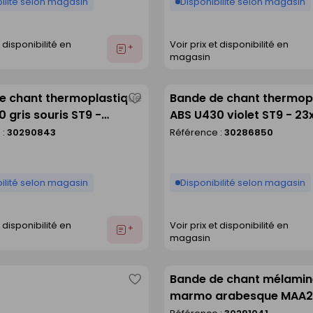
ilité selon magasin
Disponibilité selon magasin
t disponibilité en
Voir prix et disponibilité en
Ajouter
magasin
au
devis
e chant thermoplastique
Bande de chant thermop
Enregistrer
 gris souris ST9 -
ABS U430 violet ST9 - 2
comme
m rouleau de 75m
rouleau de 75m
 :
30290843
Référence :
30286850
liste
ilité selon magasin
Disponibilité selon magasin
t disponibilité en
Voir prix et disponibilité en
Ajouter
magasin
au
devis
Bande de chant mélami
Enregistrer
marmo arabesque MAA210
comme
650 x 44 mm