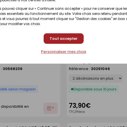
 pouvez cliquer sur « Continuer sans accepter » pour ne conserver que le
ies essentiels au fonctionnement du site. Votre choix sera retenu pendant
le sous 10 jours
Disponibilité selon magasin
 et vous pourrez à tout moment cliquer sur "Gestion des cookies" en bas
 pour modifier vos choix.
€
Voir prix et disponibilité en
Ajouter
magasin
Tout accepter
au
devis
Personnaliser mes choix
e chant ABS ST9 U727
Bande de chant ABS Fjor
Enregistrer
 75m 28 x 2 mm
EI370 (SI) - 5000 x 43 m
comme
 :
30568239
Référence :
30291046
liste
Déclinaison
ilité selon magasin
Disponible sous 10 jours
73,90€
t disponibilité en
Ajouter
TTC/Pièce
au
devis