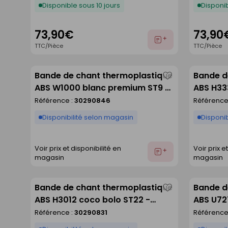
Disponible sous 10 jours
Disponib
73,90€
73,90
Ajouter
TTC/Pièce
TTC/Pièce
au
devis
Bande de chant thermoplastique
Bande d
Enregistrer
ABS W1000 blanc premium ST9 -
ABS H33
comme
23X0,8mm rouleau de 75m
naturel
Référence :
30290846
Référence
liste
de 75m
Disponibilité selon magasin
Disponib
Voir prix et disponibilité en
Voir prix e
Ajouter
magasin
magasin
au
devis
Bande de chant thermoplastique
Bande d
Enregistrer
ABS H3012 coco bolo ST22 -
ABS U727
comme
23X0,8mm rouleau de 75m
23X0,8m
Référence :
30290831
Référence
liste