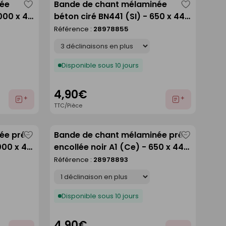
née
Bande de chant mélaminée
Enregistrer
Enregistre
5000 x 44
béton ciré BN441 (SI) - 650 x 44
comme
comme
mm
Référence :
28978855
liste
liste
Déclinaison
Disponible sous 10 jours
4,90€
Ajouter
Ajouter
TTC/Pièce
au
au
devis
devis
ée pré-
Bande de chant mélaminée pré-
Enregistrer
Enregistre
000 x 44
encollée noir A1 (Ce) - 650 x 44
comme
comme
mm
Référence :
28978893
liste
liste
Déclinaison
Disponible sous 10 jours
4,90€