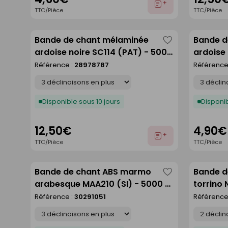
Ajouter
TTC/Pièce
TTC/Pièce
au
devis
Bande de chant mélaminée
Bande d
Enregistrer
ardoise noire SC114 (PAT) - 5000
ardoise 
comme
x 44 mm
44 mm
Référence :
28978787
Référence
liste
Déclinaison
Déclinaison
Disponible sous 10 jours
Disponib
12,50€
4,90€
Ajouter
TTC/Pièce
TTC/Pièce
au
devis
Bande de chant ABS marmo
Bande d
Enregistrer
arabesque MAA210 (SI) - 5000 x
torrino 
comme
43 mm
mm
Référence :
30291051
Référence
liste
Déclinaison
Déclinaison