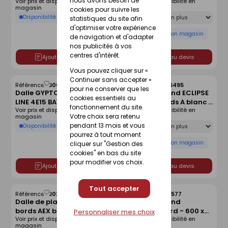
nous avons besoin de
Voir prix et disponibilité en
Voir prix et disponibilité en
600X600mm
vapeur kraft - 1,50x1m
magasin
magasin
cookies pour suivre les
Ep.50mm - R=1,40m².K/W.
Déclinaison
Disponibilité selon magasin
statistiques du site afin
d'optimiser votre expérience
Disponibilité selon magasin
de navigation et d'adapter
nos publicités à vos
centres d'intérêt.
Ajouter au devis
Ajouter au devis
Vous pouvez cliquer sur «
Continuer sans accepter »
Référence :
30066388
Référence :
30276495
Enregistrer
Enregistrer
pour ne conserver que les
Dalle GYPTONE ACTIV'AIR
Dalle de plafond ECLIPSE
comme
comme
cookies essentiels au
LINE 4E15 BA10 -
rectangle bords A blanc -
liste
liste
fonctionnement du site.
Voir prix et disponibilité en
Voir prix et disponibilité en
600X600mm
1760x1160x40mm
Votre choix sera retenu
magasin
magasin
Déclinaison
pendant 13 mois et vous
Disponibilité selon magasin
pourrez à tout moment
Disponibilité selon magasin
cliquer sur "Gestion des
cookies" en bas du site
pour modifier vos choix.
Ajouter au devis
Ajouter au devis
Tout accepter
Référence :
30286266
Référence :
30291577
Enregistrer
Enregistrer
Dalle de plafond BOXER
Dalle de plafond
comme
comme
bords AEX blanc -
AQUATEC board - 600 x
liste
liste
Personnaliser mes choix
Voir prix et disponibilité en
Voir prix et disponibilité en
1166x1166x40mm
600 x 19 mm
magasin
magasin