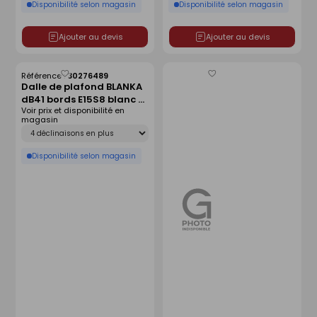
Disponibilité selon magasin
Disponibilité selon magasin
Ajouter au devis
Ajouter au devis
Référence :
30276489
Enregistrer
Enregistrer
Dalle de plafond BLANKA
comme
comme
dB41 bords E15S8 blanc -
liste
liste
Voir prix et disponibilité en
675x675x35mm
magasin
Déclinaison
Disponibilité selon magasin