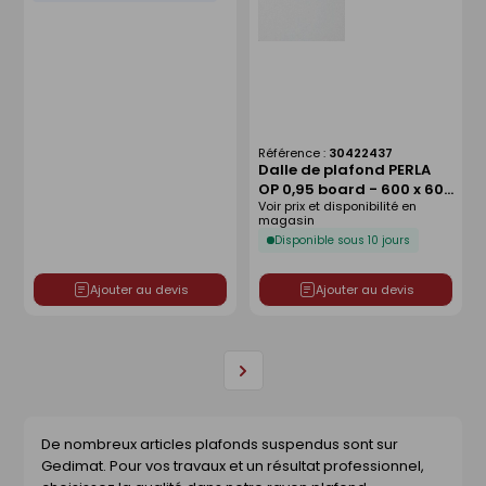
Référence :
30422437
Dalle de plafond PERLA
OP 0,95 board - 600 x 600
Voir prix et disponibilité en
x 15 mm
magasin
Disponible sous 10 jours
Ajouter au devis
Ajouter au devis
Page
suivante
De nombreux articles plafonds suspendus sont sur
Gedimat. Pour vos travaux et un résultat professionnel,