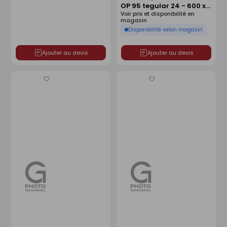
OP 95 tegular 24 - 600 x
Voir prix et disponibilité en
600 x 15 mm
magasin
Disponibilité selon magasin
Ajouter au devis
Ajouter au devis
Enregistrer
Enregistrer
comme
comme
liste
liste