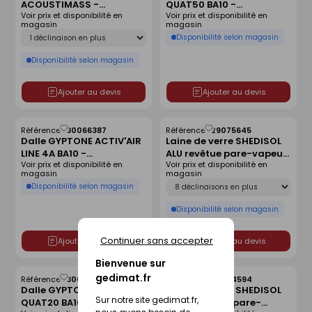
ACOUSTIMASS -
QUAT50 BA10 -
liste
liste
Voir prix et disponibilité en
Voir prix et disponibilité en
1200x600x80mm
600X600mm
magasin
magasin
Déclinaison
Disponibilité selon magasin
Disponibilité selon magasin
Ajouter au devis
Ajouter au devis
Référence :
30066387
Référence :
29075645
Enregistrer
Enregistrer
Dalle GYPTONE ACTIV'AIR
Laine de verre SHEDISOL
comme
comme
LINE 4A BA10 -
ALU revêtue pare-vapeur
liste
liste
Voir prix et disponibilité en
Voir prix et disponibilité en
600X600mm
kraft- 1,50x1m Ep.80mm -
magasin
magasin
R=2,25m².K/W.
Déclinaison
Disponibilité selon magasin
Disponibilité selon magasin
Continuer sans accepter
Ajouter au devis
Ajouter au devis
Bienvenue sur
gedimat.fr
Référence :
30066390
Référence :
29074594
Enregistrer
Enregistrer
Dalle GYPTONE ACTIV'AIR
Laine de verre SHEDISOL
comme
comme
Sur notre site gedimat.fr,
QUAT20 BA10 -
PERLE revêtue pare-
liste
liste