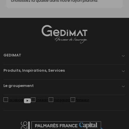
choisissez la qualité dans notre rayon plafond.
Gedimat
- AU COEUR DE L'OUVRAGE
GEDIMAT
Produits, Inspirations, Services
Le groupement