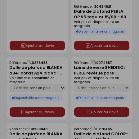
Référence :
30434621
Dalle de plafond PERLA
OP 95 tegular 15/90 - 600
Voir prix et disponibilité en
x 600 x 15 mm
magasin
Disponibilité selon magasin
Ajouter au devis
Ajouter au devis
Référence :
30276433
Référence :
29074587
Enregistrer
Enregistrer
Dalle de plafond BLANKA
Laine de verre SHEDISOL
comme
comme
dB41 bords A24 blanc -
PERLE revêtue pare-
liste
liste
Voir prix et disponibilité en
Voir prix et disponibilité en
675x675x35mm
vapeur kraft - 1,985x1m
magasin
magasin
Ep.50mm - R=1,40m².K/W.
Déclinaison
Déclinaison
Disponibilité selon magasin
Disponibilité selon magasin
Ajouter au devis
Ajouter au devis
Référence :
30268848
Référence :
30278465
Enregistrer
Enregistrer
Dalle de plafond BLANKA
Dalle de plafond COLOR-
comme
comme