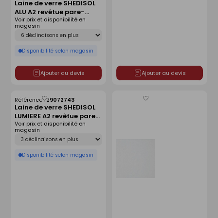
Laine de verre SHEDISOL
ALU A2 revêtue pare-
Voir prix et disponibilité en
vapeur - 1,985x1m
magasin
Ep.50mm - R=1,55m².K/W.
Déclinaison
Disponibilité selon magasin
Ajouter au devis
Ajouter au devis
Référence :
29072743
Enregistrer
Enregistrer
Laine de verre SHEDISOL
comme
comme
LUMIERE A2 revêtue pare-
liste
liste
Voir prix et disponibilité en
vapeur - 1,985x1m
magasin
Ep.50mm - R=1,55m².K/W.
Déclinaison
Disponibilité selon magasin