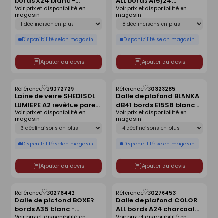
bords X24 blanc -
ALL bords A15/24
liste
liste
Voir prix et disponibilité en
Voir prix et disponibilité en
600x600x22mm
charcoal 09 -
magasin
magasin
600x600x20mm
Déclinaison
Déclinaison
Disponibilité selon magasin
Disponibilité selon magasin
Ajouter au devis
Ajouter au devis
Référence :
29072729
Référence :
30323285
Enregistrer
Enregistrer
Laine de verre SHEDISOL
Dalle de plafond BLANKA
comme
comme
LUMIERE A2 revêtue pare-
dB41 bords E15S8 blanc -
liste
liste
Voir prix et disponibilité en
Voir prix et disponibilité en
vapeur - 1,985x1m
1350x300x35mm
magasin
magasin
Ep.80mm - R=2,25m².K/W.
Déclinaison
Déclinaison
Disponibilité selon magasin
Disponibilité selon magasin
Ajouter au devis
Ajouter au devis
Référence :
30276442
Référence :
30276453
Enregistrer
Enregistrer
Dalle de plafond BOXER
Dalle de plafond COLOR-
comme
comme
bords A35 blanc -
ALL bords A24 charcoal
liste
liste
Voir prix et disponibilité en
Voir prix et disponibilité en
1500x1000x50mm
09 - 1200x600x40mm