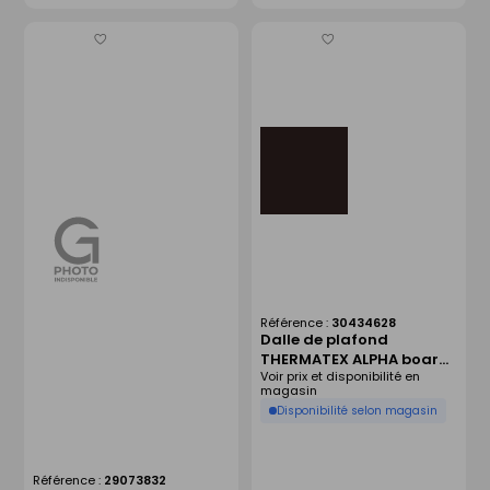
Enregistrer
Enregistrer
comme
comme
liste
liste
Référence :
30434628
Dalle de plafond
THERMATEX ALPHA board
Voir prix et disponibilité en
- 600 x 600 x 19 mm - noir
magasin
Disponibilité selon magasin
Référence :
29073832