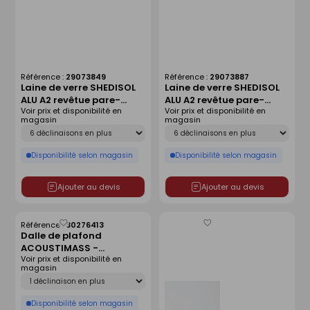
Référence :
29073849
Référence :
29073887
Laine de verre SHEDISOL
Laine de verre SHEDISOL
ALU A2 revêtue pare-
ALU A2 revêtue pare-
Voir prix et disponibilité en
Voir prix et disponibilité en
vapeur - 1,50x1m
vapeur - 1,50x1m
magasin
magasin
Ep.50mm - R=1,55m².K/W.
Ep.80mm - R=2,25m².K/W.
Déclinaison
Déclinaison
Disponibilité selon magasin
Disponibilité selon magasin
Ajouter au devis
Ajouter au devis
Référence :
30276413
Enregistrer
Enregistrer
Dalle de plafond
comme
comme
ACOUSTIMASS -
liste
liste
Voir prix et disponibilité en
1200x1000x80mm
magasin
Déclinaison
Disponibilité selon magasin