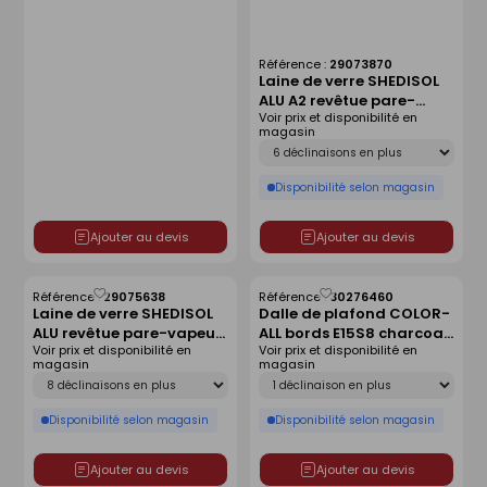
Référence :
29073870
Laine de verre SHEDISOL
ALU A2 revêtue pare-
Voir prix et disponibilité en
vapeur - 1,985x1m
magasin
Ep.80mm - R=2,25m².K/W.
Déclinaison
Disponibilité selon magasin
Ajouter au devis
Ajouter au devis
Référence :
29075638
Référence :
30276460
Enregistrer
Enregistrer
Laine de verre SHEDISOL
Dalle de plafond COLOR-
comme
comme
ALU revêtue pare-vapeur
ALL bords E15S8 charcoal
liste
liste
Voir prix et disponibilité en
Voir prix et disponibilité en
kraft- 1,985x1m Ep.80mm
09 - 600x600x20mm
magasin
magasin
- R=2,25m².K/W.
Déclinaison
Déclinaison
Disponibilité selon magasin
Disponibilité selon magasin
Ajouter au devis
Ajouter au devis