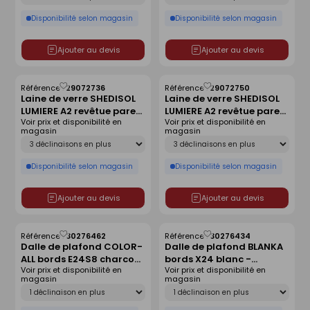
Disponibilité selon magasin
Disponibilité selon magasin
Ajouter au devis
Ajouter au devis
Référence :
29072736
Référence :
29072750
Enregistrer
Enregistrer
Laine de verre SHEDISOL
Laine de verre SHEDISOL
comme
comme
LUMIERE A2 revêtue pare-
LUMIERE A2 revêtue pare-
liste
liste
Voir prix et disponibilité en
Voir prix et disponibilité en
vapeur - 1,50x1m
vapeur - 1,50x1m
magasin
magasin
Ep.80mm - R=2,25m².K/W.
Ep.50mm - R=1,55m².K/W.
Déclinaison
Déclinaison
Disponibilité selon magasin
Disponibilité selon magasin
Ajouter au devis
Ajouter au devis
Référence :
30276462
Référence :
30276434
Enregistrer
Enregistrer
Dalle de plafond COLOR-
Dalle de plafond BLANKA
comme
comme
ALL bords E24S8 charcoal
bords X24 blanc -
liste
liste
Voir prix et disponibilité en
Voir prix et disponibilité en
09 - 600x600x20mm
1200x600x22mm
magasin
magasin
Déclinaison
Déclinaison