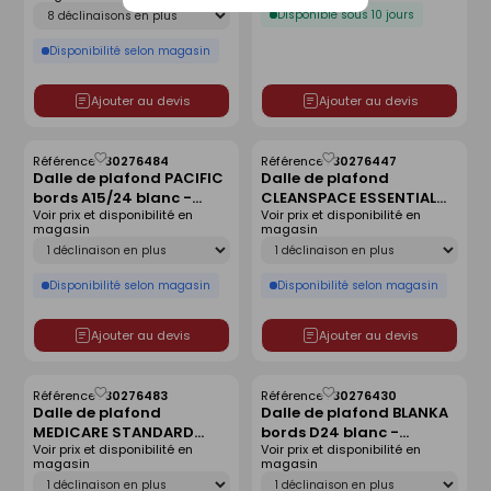
Déclinaison
Disponible sous 10 jours
Disponibilité selon magasin
Ajouter au devis
Ajouter au devis
Référence :
30276484
Référence :
30276447
Enregistrer
Enregistrer
Dalle de plafond PACIFIC
Dalle de plafond
comme
comme
bords A15/24 blanc -
CLEANSPACE ESSENTIAL
liste
liste
Voir prix et disponibilité en
Voir prix et disponibilité en
1200x600x12mm
bords A15/24 blanc -
magasin
magasin
600x600x12mm
Déclinaison
Déclinaison
Disponibilité selon magasin
Disponibilité selon magasin
Ajouter au devis
Ajouter au devis
Référence :
30276483
Référence :
30276430
Enregistrer
Enregistrer
Dalle de plafond
Dalle de plafond BLANKA
comme
comme
MEDICARE STANDARD
bords D24 blanc -
liste
liste
Voir prix et disponibilité en
Voir prix et disponibilité en
bords A15/24 blanc -
600x600x20mm
magasin
magasin
1200x600x12mm
Déclinaison
Déclinaison