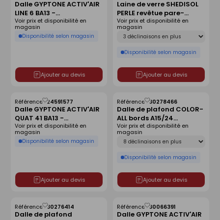
Dalle GYPTONE ACTIV'AIR
Laine de verre SHEDISOL
comme
comme
LINE 6 BA13 -
PERLE revêtue pare-
liste
liste
Voir prix et disponibilité en
Voir prix et disponibilité en
2400X1200mm
vapeur kraft - 1,50x1m
magasin
magasin
Ep.80mm - R=2,25m².K/W.
Déclinaison
Disponibilité selon magasin
Disponibilité selon magasin
Ajouter au devis
Ajouter au devis
Référence :
24591577
Référence :
30278466
Enregistrer
Enregistrer
Dalle GYPTONE ACTIV'AIR
Dalle de plafond COLOR-
comme
comme
QUAT 41 BA13 -
ALL bords A15/24
liste
liste
Voir prix et disponibilité en
Voir prix et disponibilité en
2400X1200mm
charcoal 09 -
magasin
magasin
1200x600x20mm
Déclinaison
Disponibilité selon magasin
Disponibilité selon magasin
Ajouter au devis
Ajouter au devis
Référence :
30276414
Référence :
30066391
Enregistrer
Enregistrer
Dalle de plafond
Dalle GYPTONE ACTIV'AIR
comme
comme