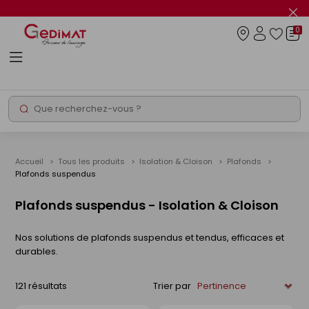
Panneau de gestion des cookies
Fer
le
0
flas
Connexio
info
Rechercher
Chantier express
Accueil
Tous les produits
Isolation & Cloison
Plafonds
Plafonds suspendus
Plafonds suspendus - Isolation & Cloison
Nos solutions de plafonds suspendus et tendus, efficaces et
durables.
121 résultats
Trier par