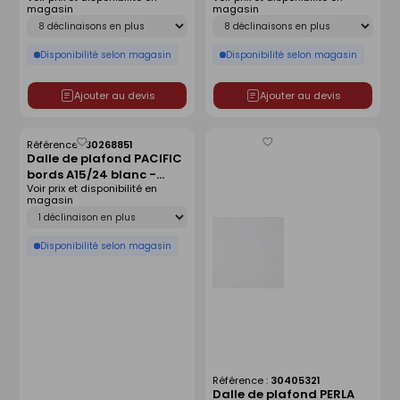
magasin
magasin
Déclinaison
Déclinaison
Disponibilité selon magasin
Disponibilité selon magasin
Ajouter au devis
Ajouter au devis
Référence :
30268851
Enregistrer
Enregistrer
Dalle de plafond PACIFIC
comme
comme
bords A15/24 blanc -
liste
liste
Voir prix et disponibilité en
600x600x12mm
magasin
Déclinaison
Disponibilité selon magasin
Référence :
30405321
Dalle de plafond PERLA