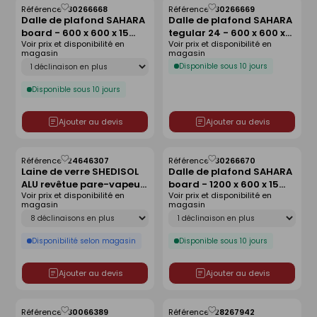
Référence :
30266668
Référence :
30266669
Enregistrer
Enregistrer
Dalle de plafond SAHARA
Dalle de plafond SAHARA
comme
comme
board - 600 x 600 x 15
tegular 24 - 600 x 600 x
liste
liste
Voir prix et disponibilité en
Voir prix et disponibilité en
mm
15 mm
magasin
magasin
Déclinaison
Disponible sous 10 jours
Disponible sous 10 jours
Ajouter au devis
Ajouter au devis
Référence :
24646307
Référence :
30266670
Enregistrer
Enregistrer
Laine de verre SHEDISOL
Dalle de plafond SAHARA
comme
comme
ALU revêtue pare-vapeur
board - 1200 x 600 x 15
liste
liste
Voir prix et disponibilité en
Voir prix et disponibilité en
kraft- 1,50x1m Ep.50mm -
mm
magasin
magasin
R=1,40m².K/W.
Déclinaison
Déclinaison
Disponibilité selon magasin
Disponible sous 10 jours
Ajouter au devis
Ajouter au devis
Référence :
30066389
Référence :
28267942
Enregistrer
Enregistrer