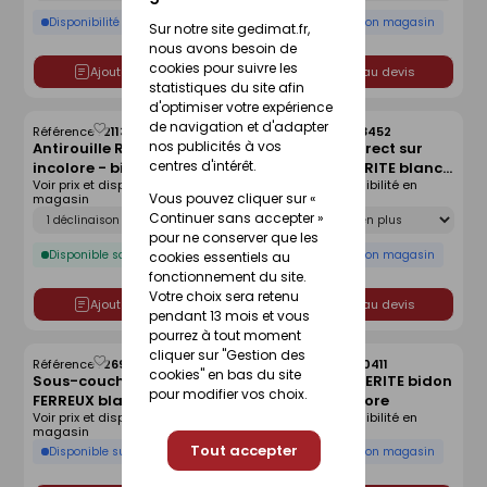
Disponibilité selon magasin
Disponibilité selon magasin
Sur notre site gedimat.fr,
nous avons besoin de
cookies pour suivre les
Ajouter au devis
Ajouter au devis
statistiques du site afin
d'optimiser votre expérience
de navigation et d'adapter
Référence :
21130793
Référence :
26898452
Enregistrer
Enregistrer
nos publicités à vos
Antirouille RUSTOL
Peinture fer direct sur
comme
comme
centres d'intérêt.
incolore - bidon de 1l
rouille HAMMERITE blanc
liste
liste
Voir prix et disponibilité en
Voir prix et disponibilité en
cassé brillant - 0.75 l
Vous pouvez cliquer sur «
magasin
magasin
Déclinaison
Déclinaison
Continuer sans accepter »
pour ne conserver que les
Disponible sous 10 jours
Disponibilité selon magasin
cookies essentiels au
fonctionnement du site.
Votre choix sera retenu
Ajouter au devis
Ajouter au devis
pendant 13 mois et vous
pourrez à tout moment
cliquer sur "Gestion des
Référence :
26901121
Référence :
24640411
Enregistrer
Enregistrer
cookies" en bas du site
Sous-couche METAUX
Diluant HAMMERITE bidon
comme
comme
pour modifier vos choix.
FERREUX blanc - pot de
0,25 litre incolore
liste
liste
Voir prix et disponibilité en
Voir prix et disponibilité en
0,5l
magasin
magasin
Tout accepter
Disponible sur commande
Disponibilité selon magasin