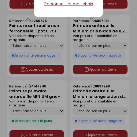
Personnaliser mes choix
Ajouter au devis
Ajouter au devis
Référence :
24250375
Référence :
26897981
Enregistrer
Enregistrer
Peinture antirouille noir
Primaire antirouille
comme
comme
ferronnerie - pot 0,75l
Minium gris bidon de 0,25
liste
liste
Voir prix et disponibilité en
Voir prix et disponibilité en
litre
magasin
magasin
Déclinaison
Déclinaison
Disponibilité selon magasin
Disponibilité selon magasin
Ajouter au devis
Ajouter au devis
Référence :
24147248
Référence :
26897998
Enregistrer
Enregistrer
Peinture primaire
Primaire antirouille
comme
comme
antirouille MINIUM gris -
Minium orange bidon de
liste
liste
Voir prix et disponibilité en
Voir prix et disponibilité en
pot de 0,5l
0,25 litre
magasin
magasin
Déclinaison
Déclinaison
Disponible sous 10 jours
Disponibilité selon magasin
Ajouter au devis
Ajouter au devis