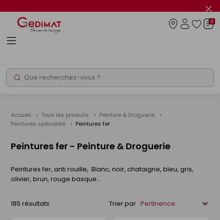
Panneau de gestion des cookies
Fer
le
0
flas
Connexio
info
Rechercher
Chantier express
Accueil
Tous les produits
Peinture & Droguerie
Peintures spécialité
Peintures fer
Peintures fer - Peinture & Droguerie
Peintures fer, anti rouille, Blanc, noir, chataigne, bleu, gris,
olivier, brun, rouge basque...
185 résultats
Trier par