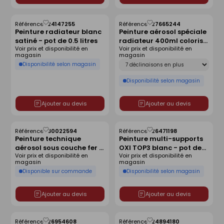
Référence :
24147255
Référence :
27665244
Enregistrer
Enregistrer
Peinture radiateur blanc
Peinture aérosol spéciale
comme
comme
satiné - pot de 0.5 litres
radiateur 400ml coloris
liste
liste
Voir prix et disponibilité en
Voir prix et disponibilité en
blanc satiné
magasin
magasin
Déclinaison
Disponibilité selon magasin
Disponibilité selon magasin
Ajouter au devis
Ajouter au devis
Référence :
30022594
Référence :
26471198
Enregistrer
Enregistrer
Peinture technique
Peinture multi-supports
comme
comme
aérosol sous couche fer -
OXI TOP3 blanc - pot de
liste
liste
Voir prix et disponibilité en
Voir prix et disponibilité en
bombe de 400ml
0,5l
magasin
magasin
Disponible sur commande
Disponibilité selon magasin
Ajouter au devis
Ajouter au devis
Référence :
26954608
Référence :
24894180
Enregistrer
Enregistrer