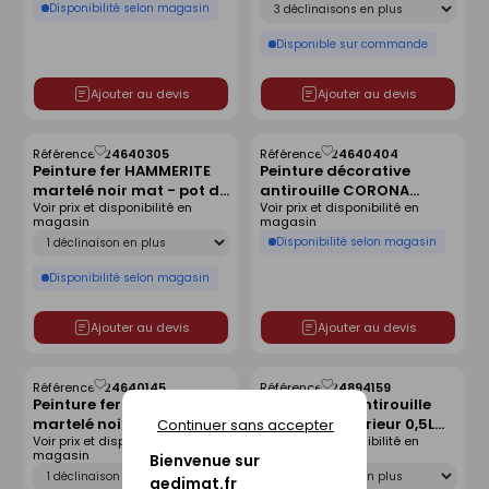
Disponibilité selon magasin
Disponible sur commande
Ajouter au devis
Ajouter au devis
Référence :
24640305
Référence :
24640404
Enregistrer
Enregistrer
Peinture fer HAMMERITE
Peinture décorative
comme
comme
martelé noir mat - pot de
antirouille CORONA
liste
liste
Voir prix et disponibilité en
Voir prix et disponibilité en
2.5 litres
HAMMERITE aspect
magasin
magasin
brillant coloris blanc
Déclinaison
Disponibilité selon magasin
0,75L
Disponibilité selon magasin
Ajouter au devis
Ajouter au devis
Référence :
24640145
Référence :
24894159
Enregistrer
Enregistrer
Peinture fer HAMMERITE
Peinture fer antirouille
comme
comme
martelé noir mat - pot de
intérieur-extérieur 0,5L
Continuer sans accepter
liste
liste
Voir prix et disponibilité en
Voir prix et disponibilité en
0.75 litres
blanc pur
magasin
magasin
Bienvenue sur
Déclinaison
Déclinaison
gedimat.fr