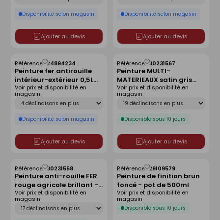
Disponibilité selon magasin
Disponibilité selon magasin
Ajouter au devis
Ajouter au devis
Référence :
24894234
Référence :
30231567
Enregistrer
Enregistrer
Peinture fer antirouille
Peinture MULTI-
comme
comme
intérieur-extérieur 0,5L
MATERIEAUX satin gris
liste
liste
Voir prix et disponibilité en
Voir prix et disponibilité en
rouge oxyde
anthracite RAL 7016 - pot
magasin
magasin
de 0,5l
Déclinaison
Déclinaison
Disponibilité selon magasin
Disponible sous 10 jours
Ajouter au devis
Ajouter au devis
Référence :
30231558
Référence :
29109579
Enregistrer
Enregistrer
Peinture anti-rouille FER
Peinture de finition brun
comme
comme
rouge agricole brillant -
foncé - pot de 500ml
liste
liste
Voir prix et disponibilité en
Voir prix et disponibilité en
pot de 0,5l
magasin
magasin
Déclinaison
Disponible sous 10 jours