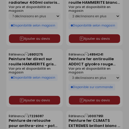
radiateur 400ml coloris
rouille HAMMERITE blanc
liste
liste
Voir prix et disponibilité en
Voir prix et disponibilité en
blanc mat
cassé brillant - 2.5 l
magasin
magasin
Déclinaison
Déclinaison
Disponibilité selon magasin
Disponibilité selon magasin
Ajouter au devis
Ajouter au devis
Référence :
26901275
Référence :
24894241
Enregistrer
Enregistrer
Peinture fer direct sur
Peinture fer antirouille
comme
comme
rouille HAMMERITE gris
ADDICT glycéro rouge
liste
liste
Voir prix et disponibilité en
Voir prix et disponibilité en
nuage brillant bidon de
oxyde - pot de 2,5l
magasin
magasin
0,75 litre
Déclinaison
Disponibilité selon magasin
Disponible sur commande
Ajouter au devis
Ajouter au devis
Référence :
27226087
Référence :
30007951
Enregistrer
Enregistrer
Peinture de retouche
Peinture fer CLIMATS
comme
comme
pour anthra-zinc - pot
EXTREMES brillant blanc -
liste
liste