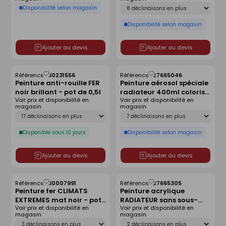
Déclinaison
Disponibilité selon magasin
Disponibilité selon magasin
Ajouter au devis
Ajouter au devis
Référence :
30231556
Référence :
27665046
Enregistrer
Enregistrer
Peinture anti-rouille FER
Peinture aérosol spéciale
comme
comme
noir brillant - pot de 0,5l
radiateur 400ml coloris
liste
liste
Voir prix et disponibilité en
Voir prix et disponibilité en
béton gris satiné
magasin
magasin
Déclinaison
Déclinaison
Disponible sous 10 jours
Disponibilité selon magasin
Ajouter au devis
Ajouter au devis
Référence :
30007991
Référence :
27665305
Enregistrer
Enregistrer
Peinture fer CLIMATS
Peinture acrylique
comme
comme
EXTREMES mat noir - pot
RADIATEUR sans sous-
liste
liste
Voir prix et disponibilité en
Voir prix et disponibilité en
0,5l
couche bidon de 2 litres
magasin
magasin
coloris blanc satiné
Déclinaison
Déclinaison