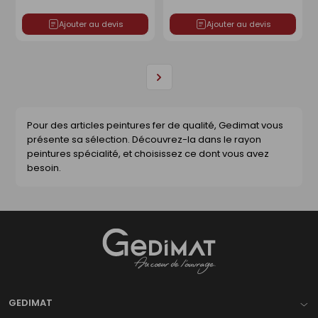
Ajouter au devis
Ajouter au devis
Page
suivante
Pour des articles peintures fer de qualité, Gedimat vous
présente sa sélection. Découvrez-la dans le rayon
peintures spécialité, et choisissez ce dont vous avez
besoin.
Gedimat
- AU COEUR DE L'OUVRAGE
GEDIMAT