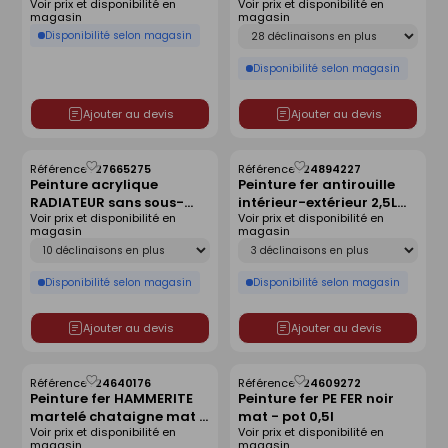
Voir prix et disponibilité en
Voir prix et disponibilité en
de 1kg
pot 0,5l
magasin
magasin
Déclinaison
Disponibilité selon magasin
Disponibilité selon magasin
Ajouter au devis
Ajouter au devis
Référence :
27665275
Référence :
24894227
Enregistrer
Enregistrer
Peinture acrylique
Peinture fer antirouille
comme
comme
RADIATEUR sans sous-
intérieur-extérieur 2,5L
liste
liste
Voir prix et disponibilité en
Voir prix et disponibilité en
couche bidon de 0,75 litre
vert mousse
magasin
magasin
coloris blanc satiné
Déclinaison
Déclinaison
Disponibilité selon magasin
Disponibilité selon magasin
Ajouter au devis
Ajouter au devis
Référence :
24640176
Référence :
24609272
Enregistrer
Enregistrer
Peinture fer HAMMERITE
Peinture fer PE FER noir
comme
comme
martelé chataigne mat -
mat - pot 0,5l
liste
liste
Voir prix et disponibilité en
Voir prix et disponibilité en
pot de 0.75 litres
magasin
magasin