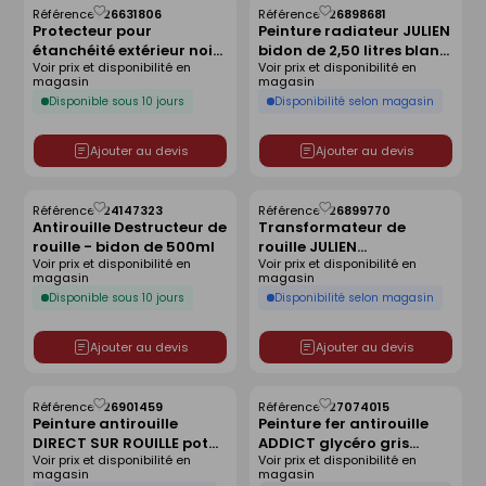
Référence :
26631806
Référence :
26898681
Enregistrer
Enregistrer
Protecteur pour
Peinture radiateur JULIEN
comme
comme
étanchéité extérieur noir
bidon de 2,50 litres blanc
liste
liste
Voir prix et disponibilité en
Voir prix et disponibilité en
TARGOL - 5l
satiné
magasin
magasin
Disponible sous 10 jours
Disponibilité selon magasin
Ajouter au devis
Ajouter au devis
Référence :
24147323
Référence :
26899770
Enregistrer
Enregistrer
Antirouille Destructeur de
Transformateur de
comme
comme
rouille - bidon de 500ml
rouille JULIEN
liste
liste
Voir prix et disponibilité en
Voir prix et disponibilité en
STOP'ROUILLE aérosol de
magasin
magasin
200ml
Disponible sous 10 jours
Disponibilité selon magasin
Ajouter au devis
Ajouter au devis
Référence :
26901459
Référence :
27074015
Enregistrer
Enregistrer
Peinture antirouille
Peinture fer antirouille
comme
comme
DIRECT SUR ROUILLE pot
ADDICT glycéro gris
liste
liste
Voir prix et disponibilité en
Voir prix et disponibilité en
de 250ml aspect martelé
anthracite - pot de 2,5l
magasin
magasin
coloris gris argent
Déclinaison