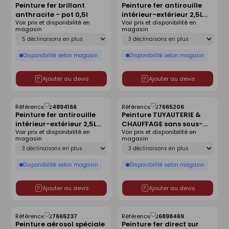
Peinture fer brillant
Peinture fer antirouille
comme
comme
anthracite - pot 0,5l
intérieur-extérieur 2,5L
liste
liste
Voir prix et disponibilité en
Voir prix et disponibilité en
noir profond
magasin
magasin
Déclinaison
Déclinaison
Disponibilité selon magasin
Disponibilité selon magasin
Ajouter au devis
Ajouter au devis
Référence :
24894166
Référence :
27665206
Enregistrer
Enregistrer
Peinture fer antirouille
Peinture TUYAUTERIE &
comme
comme
intérieur-extérieur 2,5L
CHAUFFAGE sans sous-
liste
liste
Voir prix et disponibilité en
Voir prix et disponibilité en
blanc pur
couche bidon de 0,25 litre
magasin
magasin
coloris noir mat
Déclinaison
Déclinaison
Disponibilité selon magasin
Disponibilité selon magasin
Ajouter au devis
Ajouter au devis
Référence :
27665237
Référence :
26898469
Enregistrer
Enregistrer
Peinture aérosol spéciale
Peinture fer direct sur
comme
comme