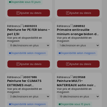
Disponible sous 10 jours
Ajouter au devis
Ajouter au devis
Référence :
24609203
Référence :
26898162
Enregistrer
Enregistrer
Peinture fer PE FER blanc -
Primaire antirouille
comme
comme
pot 2,5l
minium orange bidon de
liste
liste
Voir prix et disponibilité en
Voir prix et disponibilité en
2,50 litres
magasin
magasin
Déclinaison
Déclinaison
Disponibilité selon magasin
Disponibilité selon magasin
Ajouter au devis
Ajouter au devis
Référence :
30007986
Référence :
30231568
Enregistrer
Enregistrer
Peinture fer CLIMATS
Peinture MULTI-
comme
comme
EXTREMES mat
MATERIEAUX satin noir
liste
liste
Voir prix et disponibilité en
Voir prix et disponibilité en
anthracite - pot 0,5l
RAL 9005 - pot de 0,5l
magasin
magasin
Déclinaison
Déclinaison
Disponibilité selon magasin
Disponible sous 10 jours