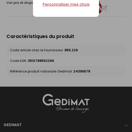
Voir prix et disponibilité en magasin
Personnaliser mes choix
Caractéristiques du produit
Code article chez le fournisseur :
855.226
Code EAN :
3510788552266
Référence produit nationale Gedimat :
24396578
Gedimat
- AU COEUR DE L'OUVRAGE
GEDIMAT