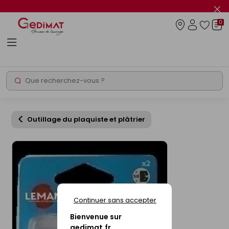
Panneau de gestion des cookies
Fer
le
0
flas
Connexio
info
Rechercher
Chantier express
Outillage du plaquiste et plâtrier
Continuer sans accepter
Bienvenue sur
gedimat.fr