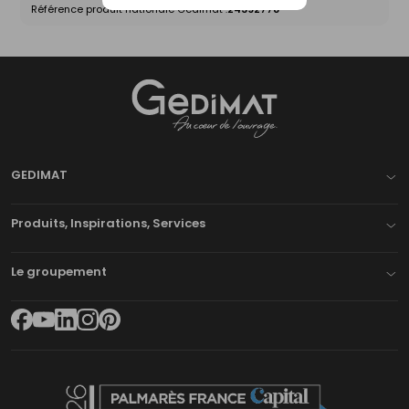
Référence produit nationale Gedimat :
24392778
Gedimat
- AU COEUR DE L'OUVRAGE
GEDIMAT
Produits, Inspirations, Services
Le groupement