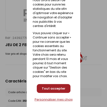
nous avons besoin de
cookies pour suivre les
statistiques du site afin
d'optimiser votre expérience
de navigation et d'adapter
nos publicités à vos
centres d'intérêt.
Vous pouvez cliquer sur «
Continuer sans accepter »
Réf : 24392778
LEMAN
pour ne conserver que les
JEU DE 2 FERS PROFILES 285
cookies essentiels au
fonctionnement du site.
Voir prix et disponibilité en magasin
Votre choix sera retenu
pendant 13 mois et vous
pourrez à tout moment
cliquer sur "Gestion des
cookies" en bas du site
pour modifier vos choix.
Caractéristiques du produit
Tout accepter
Code article chez le fournisseur :
855.285
Personnaliser mes choix
Code EAN :
3510788552853