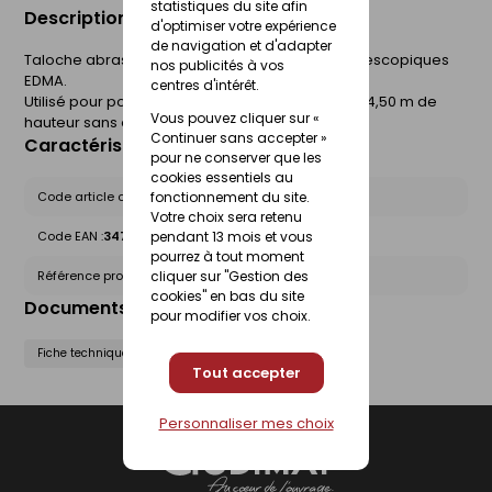
statistiques du site afin
Description du produit
d'optimiser votre expérience
de navigation et d'adapter
Taloche abrasive adaptable sur les perches télescopiques
nos publicités à vos
EDMA.
centres d'intérêt.
Utilisé pour poncer les murs et plafonds jusqu'à 4,50 m de
Vous pouvez cliquer sur «
hauteur sans escabeau.
Continuer sans accepter »
Caractéristiques du produit
pour ne conserver que les
cookies essentiels au
Code article chez le fournisseur :
161355
fonctionnement du site.
Votre choix sera retenu
Code EAN :
3476060016133
pendant 13 mois et vous
pourrez à tout moment
Référence produit nationale Gedimat :
24792745
cliquer sur "Gestion des
cookies" en bas du site
Documents liés
pour modifier vos choix.
Fiche technique
Tout accepter
Personnaliser mes choix
Gedimat
- AU COEUR DE L'OUVRAGE