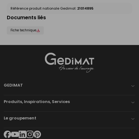
Référence produit nationale Gedimat :
21014895
Documents liés
Fiche technique
Gedimat
- AU COEUR DE L'OUVRAGE
GEDIMAT
Produits, Inspirations, Services
Le groupement