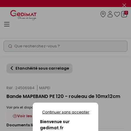
Panneau de gestion des cookies
Fer
le
0
flas
Connexio
info
Rechercher
Chantier express
Etanchéité sous carrelage
Réf : 24506984
MAPEI
Bande MAPEBAND PE 120 - rouleau de 10mx12cm
Voir prix et disponibilité en magasin
Continuer sans accepter
Voir les 2 déclinaisons
Bienvenue sur
Documents liés :
Fiche technique
gedimat.fr