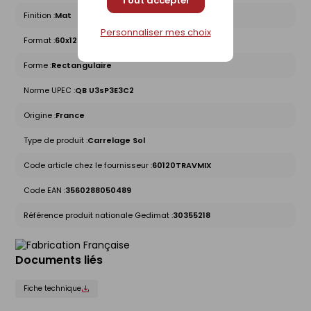
Tout accepter
Finition :
Mat
Personnaliser mes choix
Format :
60x120
Forme :
Rectangulaire
Norme UPEC :
QB U3sP3E3C2
Origine :
France
Type de produit :
Carrelage Sol
Code article chez le fournisseur :
60120TRAVMIX
Code EAN :
3560288050489
Référence produit nationale Gedimat :
30355218
Documents liés
Fiche technique