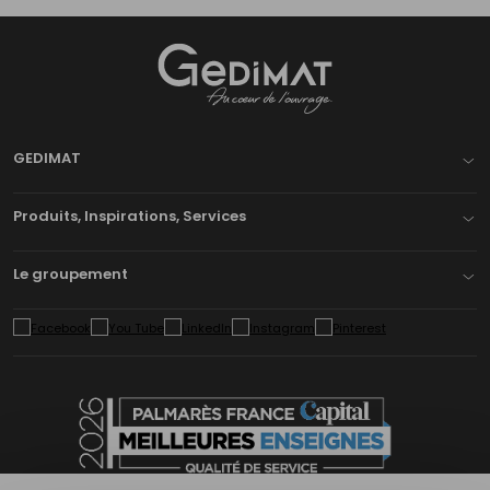
Gedimat
- AU COEUR DE L'OUVRAGE
GEDIMAT
Produits, Inspirations, Services
Le groupement