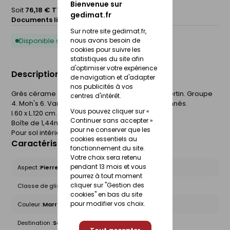
Bienvenue sur
Soit
76,18 € TTC
/Boite
gedimat.fr
Documents liés :
Fiche technique
Sur notre site gedimat.fr,
nous avons besoin de
Disponible sous 10 jours
cookies pour suivre les
statistiques du site afin
d'optimiser votre expérience
Description du produit
de navigation et d'adapter
nos publicités à vos
Grès cérame émaillé. Finition mate. Aspect travertin. Groupe
centres d'intérêt.
4. Moh's 6. Varation de nuances V4. Bords festonnés.
Vous pouvez cliquer sur «
l.60 x L.120 cm. Epaisseur 10mm.
Continuer sans accepter »
Boîte de 1,44m².
pour ne conserver que les
Pour sol intérieur.
cookies essentiels au
Caractéristiques du produit
fonctionnement du site.
Votre choix sera retenu
pendant 13 mois et vous
Aspect :
Pierre
pourrez à tout moment
cliquer sur "Gestion des
Classe de glissance (R) :
R9
cookies" en bas du site
pour modifier vos choix.
Couleur :
Marron
Destination :
Sol intérieur