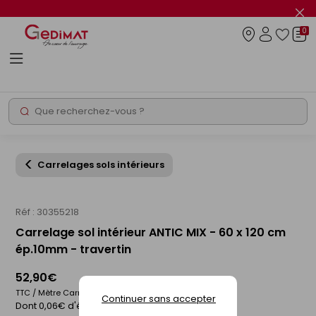
Panneau de gestion des cookies
Fer
le
0
flas
Connexio
info
Rechercher
Chantier express
Carrelages sols intérieurs
Réf : 30355218
Carrelage sol intérieur ANTIC MIX - 60 x 120 cm
ép.10mm - travertin
52,90€
TTC / Mètre Carré
Continuer sans accepter
Dont 0,06€ d'éco-participation