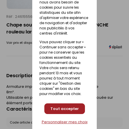
nous avons besoin de
cookies pour suivre les
statistiques du site afin
Réf : 24615556
SIPLAST
d'optimiser votre expérience
de navigation et d'adapter
Chape souple de bitume armé VERETANCHE
nos publicités à vos
rouleau larg.1m long.8m
centres d'intérêt.
Vous pouvez cliquer sur «
Voir prix et disponibilité en magasin
Continuer sans accepter »
pour ne conserver que les
cookies essentiels au
fonctionnement du site.
Votre choix sera retenu
pendant 13 mois et vous
Description du produit
pourrez à tout moment
cliquer sur "Gestion des
Armature imputrescible en tissu ou voile de verre
cookies" en bas du site
8m².
pour modifier vos choix.
Utilisable en pare-vapeur ou en sous-couche clouée sur
élément porteur bois et panneaux dérivés.
Caractéristiques du produit
Tout accepter
Personnaliser mes choix
Code article chez le fournisseur :
10035799