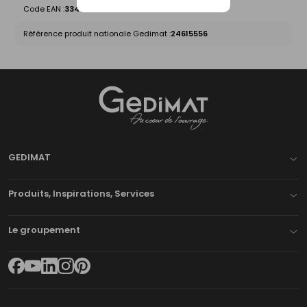
Code EAN :
3347530013757
Référence produit nationale Gedimat :
24615556
Gedimat
- AU COEUR DE L'OUVRAGE
GEDIMAT
Produits, Inspirations, Services
Le groupement