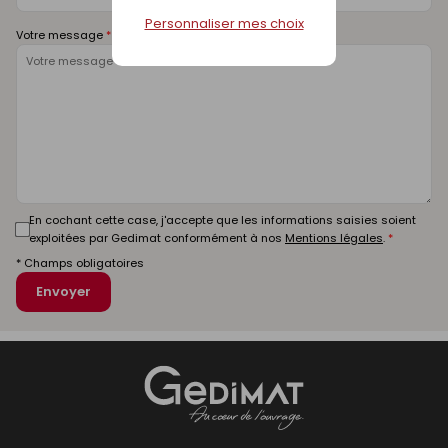
Personnaliser mes choix
Votre message
En cochant cette case, j'accepte que les informations saisies soient
exploitées par Gedimat conformément à nos
Mentions légales
.
* Champs obligatoires
Envoyer
Gedimat
- AU COEUR DE L'OUVRAGE