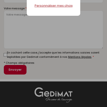
Personnaliser mes choix
Votre message
En cochant cette case, j'accepte que les informations saisies soient
exploitées par Gedimat conformément à nos
Mentions légales
.
* Champs obligatoires
Envoyer
Gedimat
- AU COEUR DE L'OUVRAGE