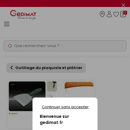
Panneau de gestion des cookies
Fer
le
0
flas
Connexio
info
Rechercher
Chantier express
Outillage du plaquiste et plâtrier
Continuer sans accepter
Bienvenue sur
gedimat.fr