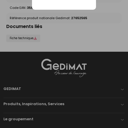
Code EAN :
3561810054777
Référence produit nationale Gedimat :
27652565
Documents liés
Fiche technique
Gedimat
- AU COEUR DE L'OUVRAGE
GEDIMAT
Produits, Inspirations, Services
Le groupement