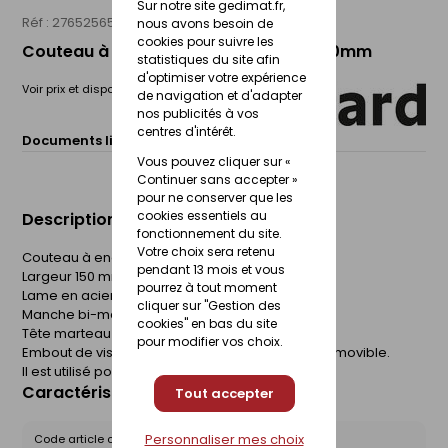
Sur notre site gedimat.fr,
Réf : 27652565
THEARD
nous avons besoin de
cookies pour suivre les
Couteau à enduire inox + embout - 150mm
statistiques du site afin
d'optimiser votre expérience
Voir prix et disponibilité en magasin
de navigation et d'adapter
nos publicités à vos
centres d'intérêt.
Documents liés :
Fiche technique
Vous pouvez cliquer sur «
Continuer sans accepter »
pour ne conserver que les
cookies essentiels au
Description du produit
fonctionnement du site.
Votre choix sera retenu
Couteau à enduire
pendant 13 mois et vous
Largeur 150 mm
pourrez à tout moment
Lame en acier inoxydable
cliquer sur "Gestion des
Manche bi-matière
cookies" en bas du site
Tête marteau
pour modifier vos choix.
Embout de vissage intégré dans le manche et amovible.
Il est utilisé pour tous les travaux d'enduits.
Caractéristiques du produit
Tout accepter
Personnaliser mes choix
Code article chez le fournisseur :
8054