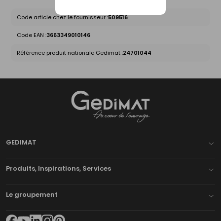
Code article chez le fournisseur :
509516
Code EAN :
3663349010146
Référence produit nationale Gedimat :
24701044
Gedimat
- AU COEUR DE L'OUVRAGE
GEDIMAT
Produits, Inspirations, Services
Le groupement