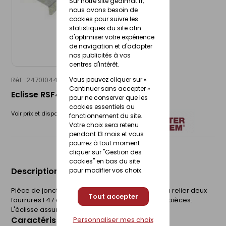
Sur notre site gedimat.fr,
nous avons besoin de
cookies pour suivre les
statistiques du site afin
d'optimiser votre expérience
de navigation et d'adapter
nos publicités à vos
centres d'intérêt.
Réf : 24701044
RICHTER SYSTEM
Vous pouvez cliquer sur «
Continuer sans accepter »
Eclisse RSF47 - boîte de 50 pièces
pour ne conserver que les
cookies essentiels au
Voir prix et disponibilité en magasin
fonctionnement du site.
Votre choix sera retenu
pendant 13 mois et vous
pourrez à tout moment
cliquer sur "Gestion des
cookies" en bas du site
Description du produit
pour modifier vos choix.
Pièce de jonction, en acier galvanisé, destinée à relier deux
Tout accepter
fourrures F47 ou deux fourrures F55. Boîte de 50 pièces.
L'éclisse assure la continuité mécanique.
Caractéristiques du produit
Personnaliser mes choix