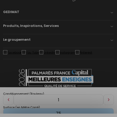
GEDIMAT
Produits, Inspirations, Services
Le groupement
Conditionnement (Rouleau)
Diminuer
Aug
de
de
Surface (en Mètre Carré)
1
1