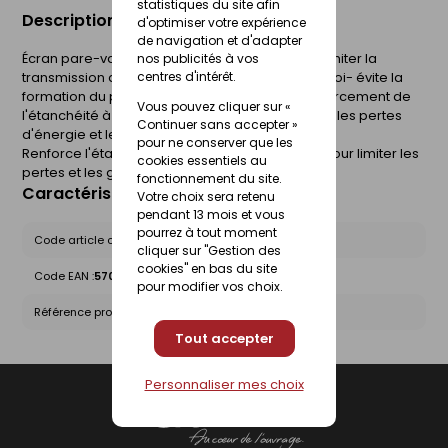
statistiques du site afin
Description du produit
d'optimiser votre expérience
de navigation et d'adapter
Écran pare-vapeur en polyéthylène destiné à limiter la
nos publicités à vos
transmission de la vapeur d'eau à travers la paroi- évite la
centres d'intérêt.
formation du point de rosée dans l'isolant.Renforcement de
Vous pouvez cliquer sur «
l'étanchéité à l'air de la construction pour limiter les pertes
Continuer sans accepter »
d'énergie et les gênes occasionnées.
pour ne conserver que les
Renforce l'étanchéité à l'air de la construction pour limiter les
cookies essentiels au
pertes et les gênes occasionnées.
fonctionnement du site.
Caractéristiques du produit
Votre choix sera retenu
pendant 13 mois et vous
pourrez à tout moment
Code article chez le fournisseur :
10026043
cliquer sur "Gestion des
cookies" en bas du site
Code EAN :
5708602005427
pour modifier vos choix.
Référence produit nationale Gedimat :
24613071
Tout accepter
Personnaliser mes choix
Gedimat
- AU COEUR DE L'OUVRAGE