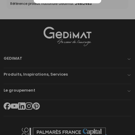
Référence produit nationale Gedimat :
24612463
Gedimat
- AU COEUR DE L'OUVRAGE
GEDIMAT
Produits, Inspirations, Services
Le groupement