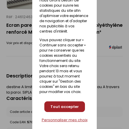
nous avons besoin de
cookies pour suivre les
statistiques du site afin
d'optimiser votre expérience
Réf : 24612463
SIPLAST
de navigation et d'adapter
Ecran pare-vapeur réfléchissant en polyéthylène
nos publicités à vos
renforcé MONARVAP REFLEX 200 RL.75m²
centres d'intérêt.
Vous pouvez cliquer sur «
Voir prix et disponibilité en magasin
Continuer sans accepter »
pour ne conserver que les
cookies essentiels au
fonctionnement du site.
Votre choix sera retenu
pendant 13 mois et vous
Description du produit
pourrez à tout moment
cliquer sur "Gestion des
destine A limiter la transmission de la vapeur d'eau A travers
cookies" en bas du site
pour modifier vos choix.
la paroi. SIPLAST
Caractéristiques du produit
Tout accepter
Code article chez le fournisseur :
10026065
Personnaliser mes choix
Code EAN :
5708602052520