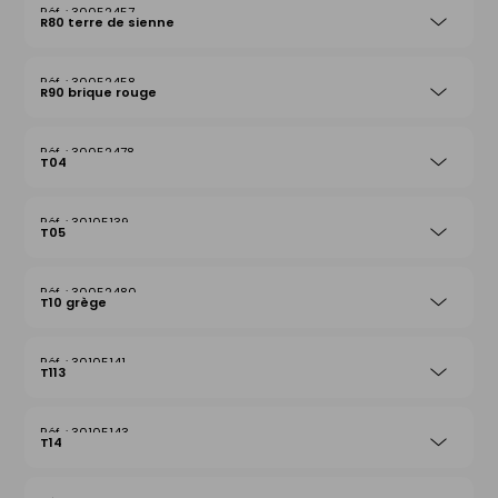
30052457
R80 terre de sienne
30052458
R90 brique rouge
30052478
T04
30105139
T05
30052480
T10 grège
30105141
T113
30105143
T14