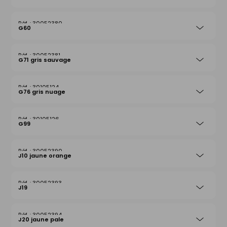
30052380
G60
30052381
G71 gris sauvage
30105124
G76 gris nuage
30105126
G99
30052390
J10 jaune orange
30052393
J19
30052394
J20 jaune pale