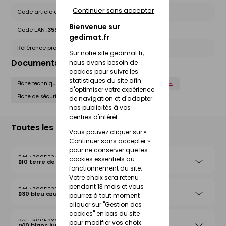
Continuer sans accepter
Code article chez le fournisseur :
PAFN25T80
Bienvenue sur
Code EAN :
3555432210093
gedimat.fr
Référence produit nationale Gedimat :
30052494
Sur notre site gedimat.fr,
Documents liés
nous avons besoin de
cookies pour suivre les
statistiques du site afin
Fiche technique
Déclaration de performance (DOP)
d'optimiser votre expérience
Fiche de sécurité (FdS)
de navigation et d'adapter
nos publicités à vos
centres d'intérêt.
Toutes les déclinaisons
Vous pouvez cliquer sur «
Continuer sans accepter »
pour ne conserver que les
30052349
cookies essentiels au
B10 terre de lune
fonctionnement du site.
Votre choix sera retenu
pendant 13 mois et vous
30052352
B30 bleu azur
pourrez à tout moment
cliquer sur "Gestion des
cookies" en bas du site
30052369
pour modifier vos choix.
G10 blanc lumière