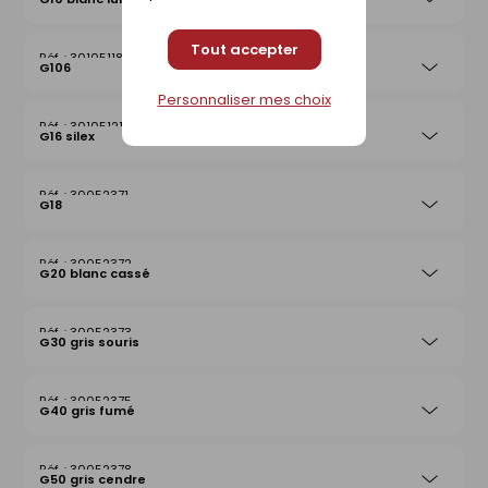
Tout accepter
30105118
G106
Personnaliser mes choix
30105121
G16 silex
30052371
G18
30052372
G20 blanc cassé
30052373
G30 gris souris
30052375
G40 gris fumé
30052378
G50 gris cendre