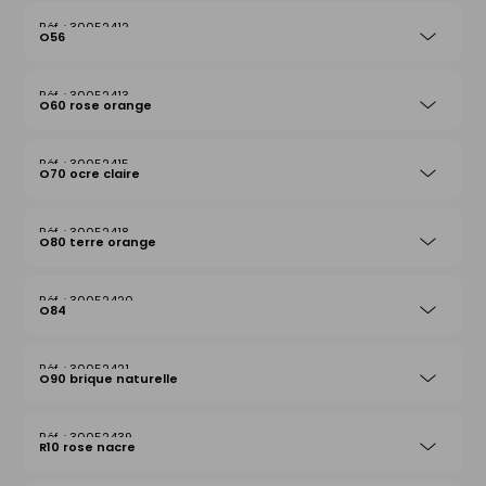
30052412
O56
30052413
O60 rose orange
30052415
O70 ocre claire
30052418
O80 terre orange
30052420
O84
30052421
O90 brique naturelle
30052439
R10 rose nacre