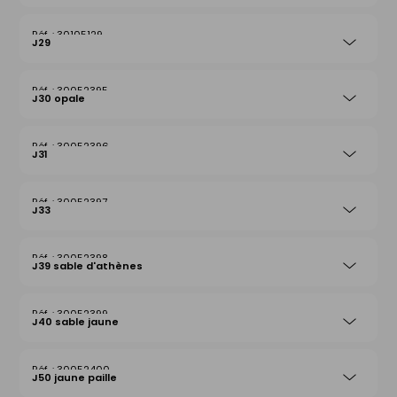
30105129
J29
30052395
J30 opale
30052396
J31
30052397
J33
30052398
J39 sable d'athènes
30052399
J40 sable jaune
30052400
J50 jaune paille