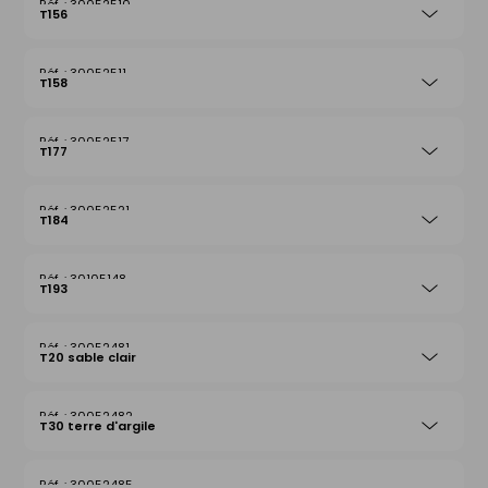
30052510
T156
30052511
T158
30052517
T177
30052521
T184
30105148
T193
30052481
T20 sable clair
30052482
T30 terre d'argile
30052485