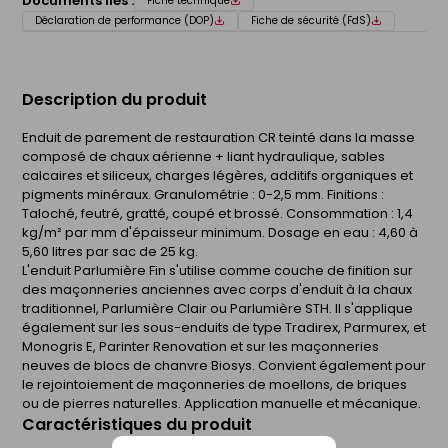
Documents liés :
Fiche technique
Déclaration de performance (DOP)
Fiche de sécurité (FdS)
Description du produit
Enduit de parement de restauration CR teinté dans la masse
composé de chaux aérienne + liant hydraulique, sables
calcaires et siliceux, charges légères, additifs organiques et
pigments minéraux. Granulométrie : 0-2,5 mm. Finitions :
Taloché, feutré, gratté, coupé et brossé. Consommation : 1,4
kg/m² par mm d'épaisseur minimum. Dosage en eau : 4,60 à
5,60 litres par sac de 25 kg.
L'enduit Parlumière Fin s'utilise comme couche de finition sur
des maçonneries anciennes avec corps d'enduit à la chaux
traditionnel, Parlumière Clair ou Parlumière STH. Il s'applique
également sur les sous-enduits de type Tradirex, Parmurex, et
Monogris E, Parinter Renovation et sur les maçonneries
neuves de blocs de chanvre Biosys. Convient également pour
le rejointoiement de maçonneries de moellons, de briques
ou de pierres naturelles. Application manuelle et mécanique.
Caractéristiques du produit