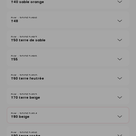
T40 sable orange
30052486
T48
30052487
T50 terre de sable
30052489
T55
30052490
T60 terre feutrée
30052492
T70 terre beige
30052494
T80 beige
30052496
T90 terre rosée