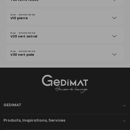
30052525
V10 pierre
30052526
V20 vert astral
30052529
V30 vert pale
Gedimat
- AU COEUR DE L'OUVRAGE
GEDIMAT
Produits, Inspirations, Services