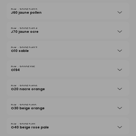
30052402
J60 jaune pollen
30052404
J70 jaune ocre
30052407
O10 sable
30105135
O194
30052409
O20 nacre orange
30052410
O30 beige orange
30052411
O40 beige rose pale