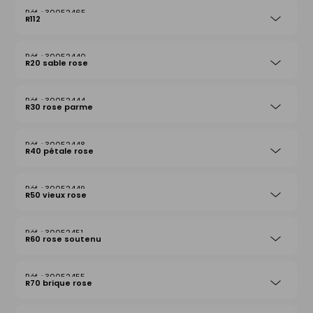
30052465
R112
30052440
R20 sable rose
30052444
R30 rose parme
30052448
R40 pétale rose
30052449
R50 vieux rose
30052451
R60 rose soutenu
30052455
R70 brique rose