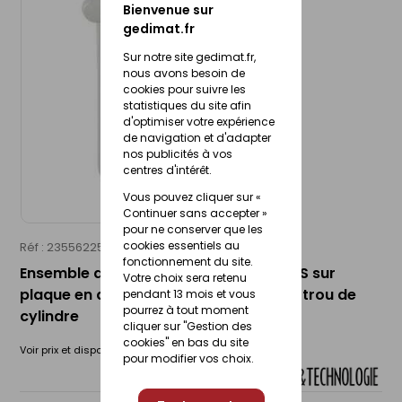
Bienvenue sur
gedimat.fr
Sur notre site gedimat.fr,
nous avons besoin de
cookies pour suivre les
statistiques du site afin
d'optimiser votre expérience
de navigation et d'adapter
nos publicités à vos
centres d'intérêt.
Vous pouvez cliquer sur «
Continuer sans accepter »
pour ne conserver que les
cookies essentiels au
Réf : 23556225
DT 2000
fonctionnement du site.
Ensemble de poignées de porte CLUSES sur
Votre choix sera retenu
plaque en aluminium acier blanc avec trou de
pendant 13 mois et vous
pourrez à tout moment
cylindre
cliquer sur "Gestion des
cookies" en bas du site
Voir prix et disponibilité en magasin
pour modifier vos choix.