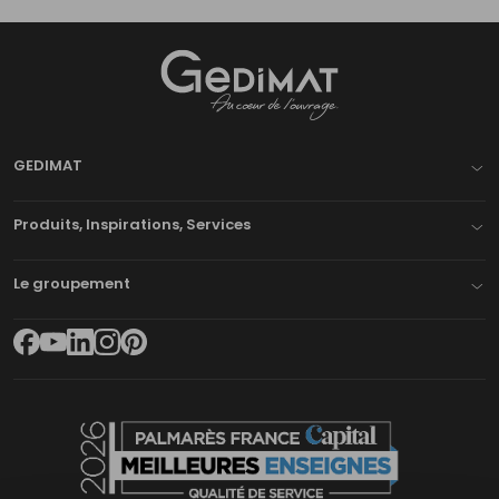
Gedimat
- AU COEUR DE L'OUVRAGE
GEDIMAT
Produits, Inspirations, Services
Le groupement