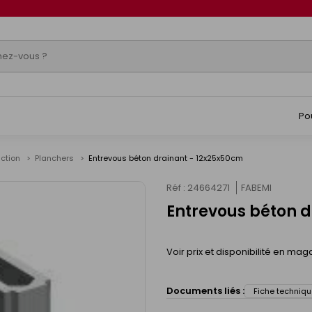
Po
uction
Planchers
Entrevous béton drainant - 12x25x50cm
Réf : 24664271
FABEMI
Entrevous béton 
Voir prix et disponibilité en mag
Documents liés :
Fiche techniqu