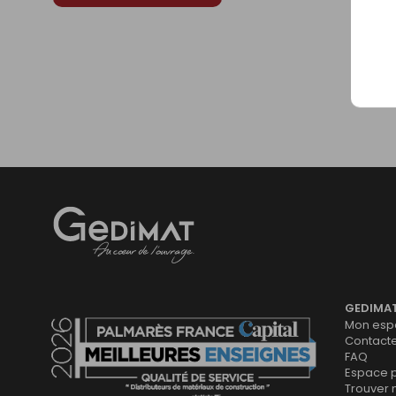
Gedimat
- AU COEUR DE L'OUVRAGE
GEDIMA
Mon espa
Contact
FAQ
Espace 
Trouver