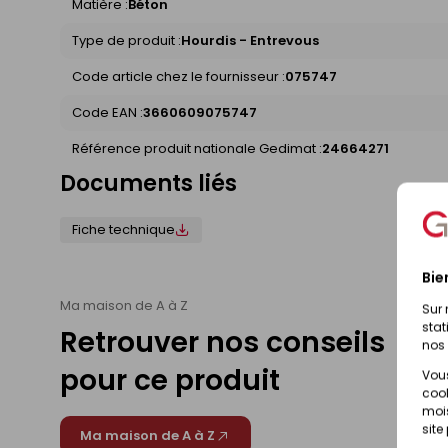
Matière :
Béton
Type de produit :
Hourdis - Entrevous
Code article chez le fournisseur :
075747
Code EAN :
3660609075747
Référence produit nationale Gedimat :
24664271
Documents liés
Fiche technique
Bie
Ma maison de A à Z
Sur 
stat
Retrouver nos conseils
nos 
pour ce produit
Vous
cook
mois
site
Ma maison de A à Z