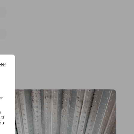
ter
er
s
 13
 du