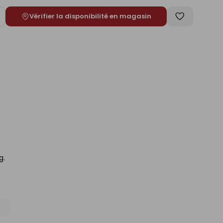
Vérifier la disponibilité en magasin
ugmenter
Enregistrer
e
comme
liste
g.