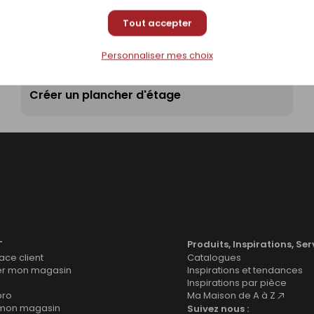
Tout accepter
Personnaliser mes choix
Créer un plancher d'étage
T
Produits, Inspirations, Ser
ce client
Catalogues
er mon magasin
Inspirations et tendances
Inspirations par pièce
pro
Ma Maison de A à Z
 mon magasin
Suivez nous :