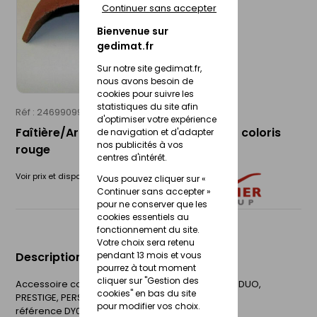
Continuer sans accepter
Bienvenue sur
gedimat.fr
Sur notre site gedimat.fr,
nous avons besoin de
cookies pour suivre les
statistiques du site afin
Réf : 24699099
MONIER
d'optimiser votre expérience
Faîtière/Arêtier de 42 à recouvrement coloris
de navigation et d'adapter
nos publicités à vos
rouge
centres d'intérêt.
Voir prix et disponibilité en magasin
Vous pouvez cliquer sur «
Continuer sans accepter »
pour ne conserver que les
cookies essentiels au
fonctionnement du site.
Votre choix sera retenu
pendant 13 mois et vous
Description du produit
pourrez à tout moment
cliquer sur "Gestion des
Accessoire commun aux tuiles DOUBLE ROMANE, DUO,
cookies" en bas du site
PRESTIGE, PERSPECTIVE, PLEIN CIEL et TRADIPANNE
pour modifier vos choix.
référence DY030