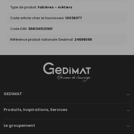
Type de produit :
Faîtières - Arêtiers
Code article chez le fournisseur :
10036377
Code EAN :
3561340121901
Référence produit nationale Gedimat :
24699099
Gedimat
- AU COEUR DE L'OUVRAGE
GEDIMAT
Produits, Inspirations, Services
Le groupement