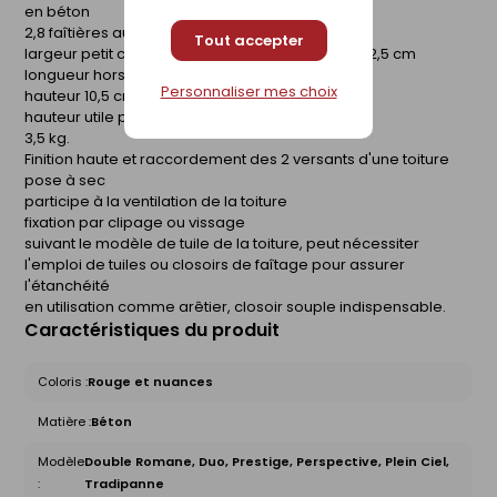
en béton
2,8 faîtières au mètre
Tout accepter
largeur petit coté 18,5 cm, grand coté intérieur 22,5 cm
longueur hors tout 42 cm
Personnaliser mes choix
hauteur 10,5 cm
hauteur utile petit coté 6 cm
3,5 kg.
Finition haute et raccordement des 2 versants d'une toiture
pose à sec
participe à la ventilation de la toiture
fixation par clipage ou vissage
suivant le modèle de tuile de la toiture, peut nécessiter
l'emploi de tuiles ou closoirs de faîtage pour assurer
l'étanchéité
en utilisation comme arêtier, closoir souple indispensable.
Caractéristiques du produit
Coloris :
Rouge et nuances
Matière :
Béton
Modèle
Double Romane, Duo, Prestige, Perspective, Plein Ciel,
:
Tradipanne