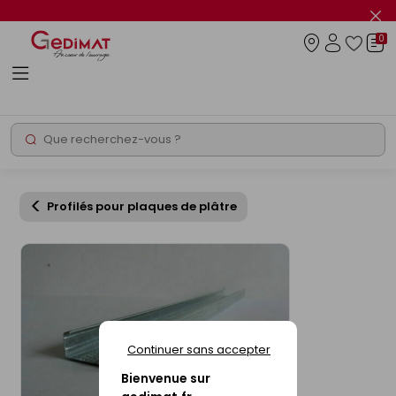
Panneau de gestion des cookies
Fer
le
0
flas
Connexio
info
Rechercher
Chantier express
Profilés pour plaques de plâtre
Continuer sans accepter
Bienvenue sur