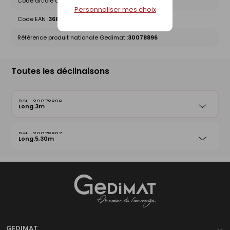
Code article chez le fournisseur :
2852312
Personnaliser mes choix
Code EAN :
3663349007948
Référence produit nationale Gedimat :
30078896
Toutes les déclinaisons
30078896
Long.3m
30078897
Long.5,30m
Gedimat
- AU COEUR DE L'OUVRAGE
GEDIMAT