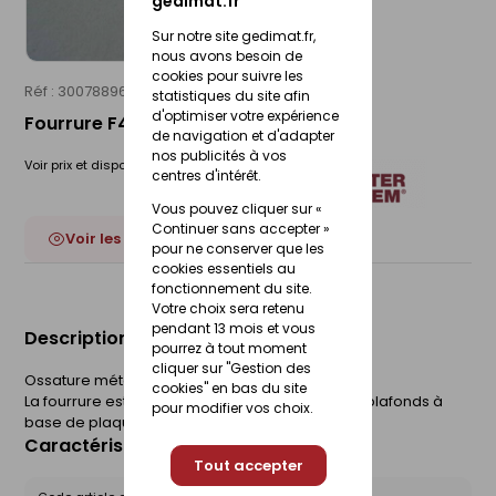
gedimat.fr
Sur notre site gedimat.fr,
nous avons besoin de
cookies pour suivre les
Réf : 30078896
RICHTER SYSTEM
statistiques du site afin
d'optimiser votre expérience
Fourrure F45 - 3m
de navigation et d'adapter
nos publicités à vos
Voir prix et disponibilité en magasin
centres d'intérêt.
Vous pouvez cliquer sur «
Continuer sans accepter »
Voir les 2 déclinaisons
pour ne conserver que les
cookies essentiels au
fonctionnement du site.
Votre choix sera retenu
pendant 13 mois et vous
Description du produit
pourrez à tout moment
cliquer sur "Gestion des
Ossature métallique en acier galvanisé -Z140.
cookies" en bas du site
La fourrure est utilisé comme ossature pour les plafonds à
pour modifier vos choix.
base de plaques de plâtre.
Caractéristiques du produit
Tout accepter