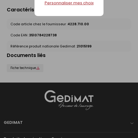
Personnaliser mes choix
Caractéristiques du produit
Code article chez le fournisseur :
4228.710.00
Code EAN :
3510784228738
Référence produit nationale Gedimat :
21015199
Documents liés
Fiche technique
Gedimat
- AU COEUR DE L'OUVRAGE
GEDIMAT