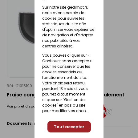
Sur notre site gedimat.fr,
nous avons besoin de
cookies pour suivre les
statistiques du site afin
d'optimiser votre expérience
de navigation et d'adapter
nos publicités à vos
centres d'intérêt.
Vous pouvez cliquer sur «
Continuer sans accepter »
pour ne conserver que les
cookies essentiels au
fonctionnement du site.
Votre choix sera retenu
Réf : 21015199
LEMAN
pendant 13 mois et vous
Fraise conge R=10 queue 8 HM avec roulement
pourrez à tout moment
cliquer sur "Gestion des
cookies" en bas du site
Voir prix et disponibilité en magasin
pour modifier vos choix.
Documents liés :
Fiche technique
Tout accepter