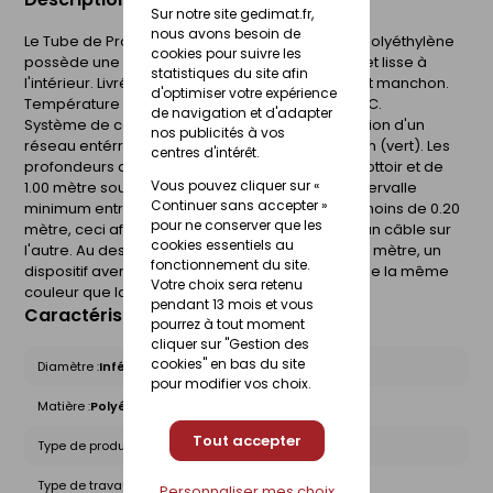
Sur notre site gedimat.fr,
nous avons besoin de
Le Tube de Protection des Câbles Interplast en polyéthylène
cookies pour suivre les
possède une double paroi, annelé à l'extérieur et lisse à
statistiques du site afin
l'intérieur. Livré en couronnes avec fil de tirage et manchon.
d'optimiser votre expérience
Température minimum de mise en oeuvre : -15°C.
de navigation et d'adapter
Système de conduit destiné à assurer la protection d'un
nos publicités à vos
réseau entérré de câbles de télécommunication (vert). Les
centres d'intérêt.
profondeurs de pose sont de 0.70 mètre sous trottoir et de
Vous pouvez cliquer sur «
1.00 mètre sous chaussée. Dans la tranchée, l'intervalle
Continuer sans accepter »
minimum entre deux canalisations doit être au moins de 0.20
pour ne conserver que les
mètre, ceci afin d'éviter l'influence thermique d'un câble sur
cookies essentiels au
l'autre. Au dessus de chaque canalisation à 0.20 mètre, un
fonctionnement du site.
dispositif avertisseur doit-être posé, il doit être de la même
Votre choix sera retenu
couleur que la canalisation.
pendant 13 mois et vous
Caractéristiques du produit
pourrez à tout moment
cliquer sur "Gestion des
cookies" en bas du site
Diamètre :
Inférieur à 100mm
pour modifier vos choix.
Matière :
Polyéthylène
Tout accepter
Type de produit :
Gaines TPC
Type de travaux :
Travaux Publics
Personnaliser mes choix