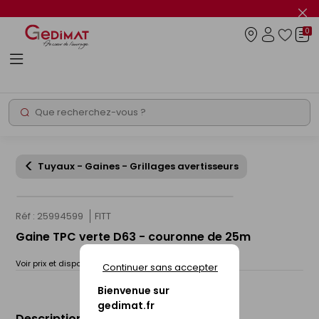
Panneau de gestion des cookies
Fer
le
0
flas
Connexio
info
Rechercher
Chantier express
Tuyaux - Gaines - Grillages avertisseurs
Réf : 25994599
FITT
Gaine TPC verte D63 - couronne de 25m
Voir prix et disponibilité en magasin
Continuer sans accepter
Bienvenue sur
gedimat.fr
Description du produit