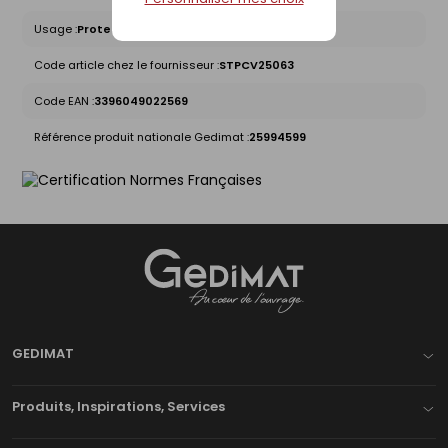
Usage :
Protection
Code article chez le fournisseur :
STPCV25063
Code EAN :
3396049022569
Référence produit nationale Gedimat :
25994599
Gedimat
- AU COEUR DE L'OUVRAGE
GEDIMAT
Produits, Inspirations, Services