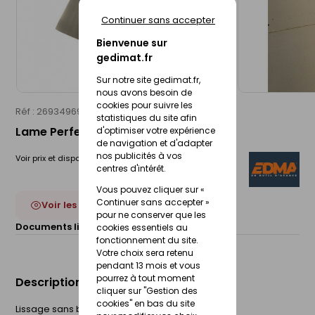
Continuer sans accepter
Bienvenue sur
gedimat.fr
Sur notre site gedimat.fr,
nous avons besoin de
cookies pour suivre les
Réf : 26934969
EDMA
statistiques du site afin
Lame Perfect Liss - 15cm
d'optimiser votre expérience
de navigation et d'adapter
nos publicités à vos
Voir prix et disponibilité en magasin
centres d'intérêt.
Vous pouvez cliquer sur «
Continuer sans accepter »
Voir les 4 déclinaisons
pour ne conserver que les
Documents liés :
cookies essentiels au
Fiche technique
fonctionnement du site.
Votre choix sera retenu
pendant 13 mois et vous
pourrez à tout moment
Description du produit
cliquer sur "Gestion des
cookies" en bas du site
Lissage sans bavure sur des grandes surfaces