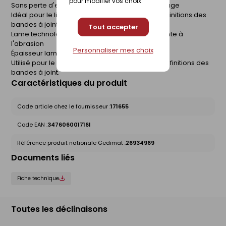
pour modifier vos choix.
Sans perte d'enduit et pratiquement sans ponçage
Idéal pour le lissage des enduits projetés et les finitions des
bandes à joint
Tout accepter
Lame technologie BI-FLEX souple et ultra résistante à
l'abrasion
Personnaliser mes choix
Épaisseur lame : 0,3 mm.
Utilisé pour le lissage des enduits projetés et les finitions des
bandes à joint.
Caractéristiques du produit
Code article chez le fournisseur :
171655
Code EAN :
3476060017161
Référence produit nationale Gedimat :
26934969
Documents liés
Fiche technique
Toutes les déclinaisons