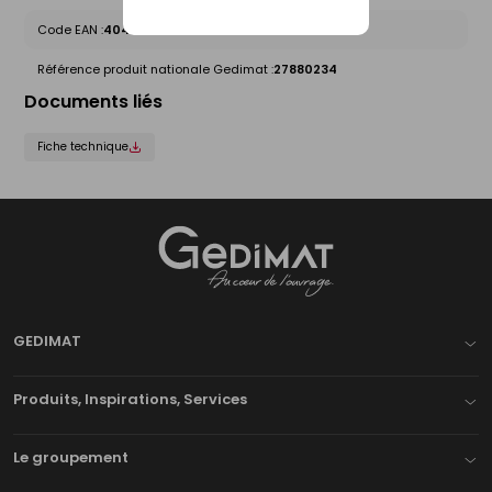
Code EAN :
4045921010383
Référence produit nationale Gedimat :
27880234
Documents liés
Fiche technique
Gedimat
- AU COEUR DE L'OUVRAGE
GEDIMAT
Produits, Inspirations, Services
Le groupement