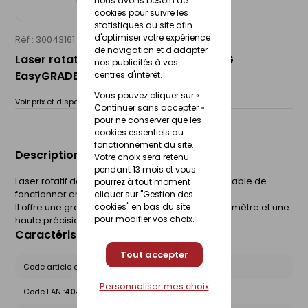
nous avons besoin de
cookies pour suivre les
statistiques du site afin
d'optimiser votre expérience
Réf : 30043161
GEO FENNEL
de navigation et d'adapter
Laser rotatif simple pente FL300HV - G
nos publicités à vos
EasyGRADE
centres d'intérêt.
Vous pouvez cliquer sur «
Voir prix et disponibilité en magasin
Continuer sans accepter »
pour ne conserver que les
cookies essentiels au
fonctionnement du site.
Description du produit
Votre choix sera retenu
pendant 13 mois et vous
Laser rotatif destiné aux travaux de chantier, capable de
pourrez à tout moment
fonctionner en mode horizontal et vertical.
cliquer sur "Gestion des
Il offre une grande portée de 1200 mètres de diamètre et une
cookies" en bas du site
pour modifier vos choix.
haute précision de ± 0,75 mm par 10 mètres.
Caractéristiques du produit
Tout accepter
Code article chez le fournisseur :
214045
Personnaliser mes choix
Code EAN :
4045921014190