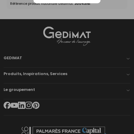
Référence produit nationale Gedimat :
30043161
Gedimat
- AU COEUR DE L'OUVRAGE
GEDIMAT
Produits, Inspirations, Services
Le groupement