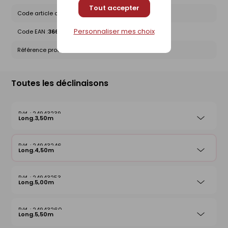
Tout accepter
Code article chez le fournisseur :
p7515004504v
Personnaliser mes choix
Code EAN :
3661927000725
Référence produit nationale Gedimat :
24943246
Toutes les déclinaisons
24943239
Long.3,50m
24943246
Long.4,50m
24943253
Long.5,00m
24943260
Long.5,50m