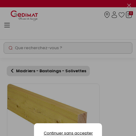
Panneau de gestion des cookies
Fer
le
0
flas
Connexio
info
Rechercher
Chantier express
Madriers - Bastaings - Solivettes
Continuer sans accepter