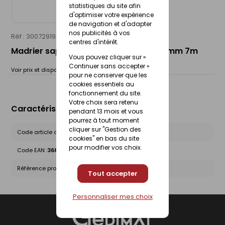
statistiques du site afin
d'optimiser votre expérience
de navigation et d'adapter
nos publicités à vos
Réf : 30072919
centres d'intérêt.
Madrier sapin traité sec 22% - 75x225mm 7m
Vous pouvez cliquer sur «
Continuer sans accepter »
Voir prix et disponibilité en magasin
pour ne conserver que les
cookies essentiels au
fonctionnement du site.
Votre choix sera retenu
Caractéristiques du produit
pendant 13 mois et vous
pourrez à tout moment
cliquer sur "Gestion des
Code article chez le fournisseur :
2.75.225.0700.S
cookies" en bas du site
pour modifier vos choix.
Code EAN :
3661927060200
Référence produit nationale Gedimat :
30072919
Tout accepter
Personnaliser mes choix