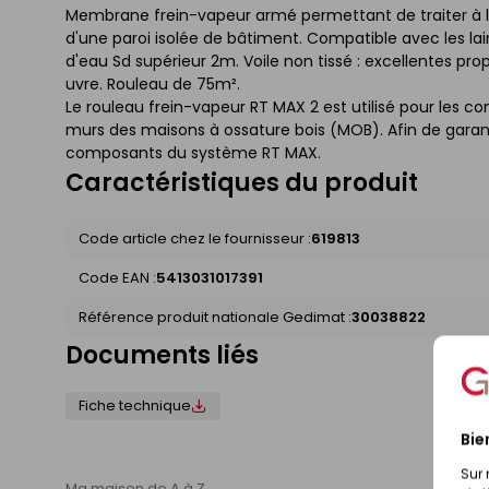
Membrane frein-vapeur armé permettant de traiter à la f
d'une paroi isolée de bâtiment. Compatible avec les lai
d'eau Sd supérieur 2m. Voile non tissé : excellentes pro
uvre. Rouleau de 75m².
Le rouleau frein-vapeur RT MAX 2 est utilisé pour les c
murs des maisons à ossature bois (MOB). Afin de garanti
composants du système RT MAX.
Caractéristiques du produit
Code article chez le fournisseur :
619813
Code EAN :
5413031017391
Référence produit nationale Gedimat :
30038822
Documents liés
Fiche technique
Bie
Sur 
Ma maison de A à Z