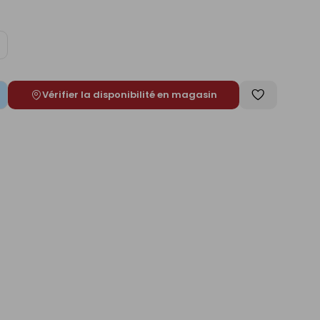
ugmenter
e
Vérifier la disponibilité en magasin
Enregistrer
comme
liste