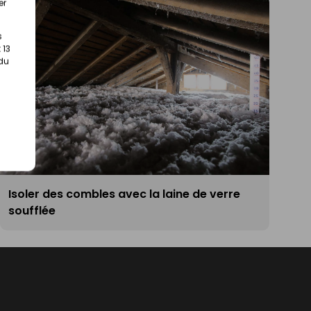
er
s
 13
 du
Isoler des combles avec la laine de verre
soufflée