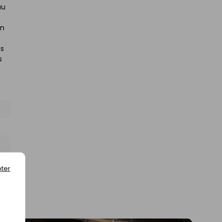
au
en
es
s
ter