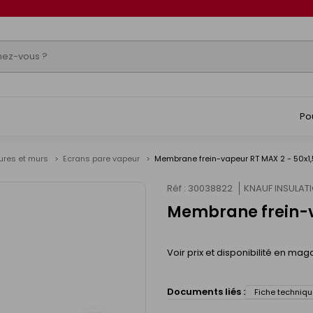
Po
tures et murs
Ecrans pare vapeur
Membrane frein-vapeur RT MAX 2 - 50x1
Réf : 30038822
KNAUF INSULAT
Membrane frein-v
Voir prix et disponibilité en mag
Documents liés :
Fiche techniqu