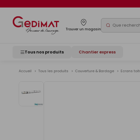
Panneau de gestion des cookies
Rechercher
Trouver un magasin
Tous nos produits
Chantier express
Accueil
Tous les produits
Couverture & Bardage
Ecrans toi
Voir
les
images