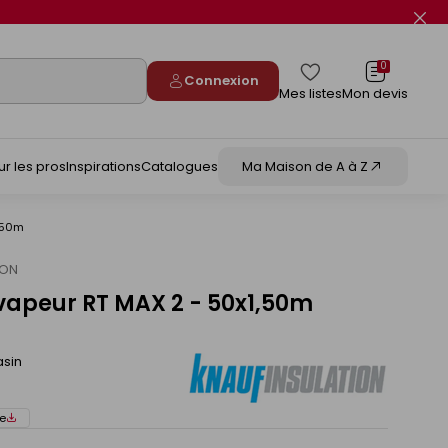
Fer
le
flas
info
0
Connexion
Mes listes
Mon devis
ur les pros
Inspirations
Catalogues
Ma Maison de A à Z
,50m
ION
apeur RT MAX 2 - 50x1,50m
asin
e