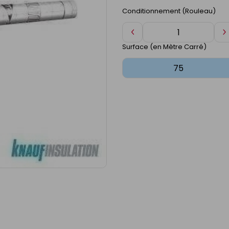
Conditionnement (Rouleau)
Diminuer
A
de
d
Surface (en Mètre Carré)
1
1