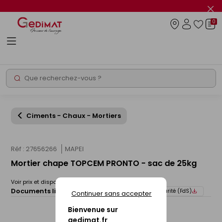
Panneau de gestion des cookies
Fer
le
0
flas
Connexio
info
Rechercher
Chantier express
Ciments - Chaux - Mortiers
Réf : 27656266
MAPEI
Mortier chape TOPCEM PRONTO - sac de 25kg
Voir prix et disponibilité en magasin
Documents liés :
Fiche technique
Fiche de sécurité (FdS)
Continuer sans accepter
Bienvenue sur
gedimat.fr