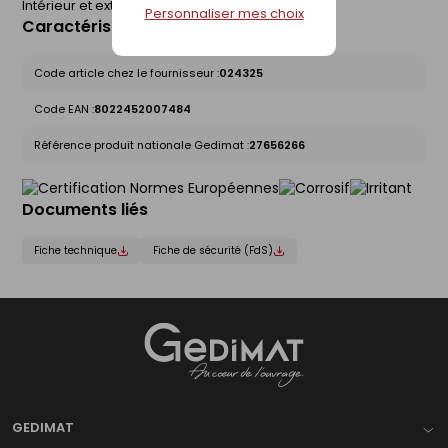
Intérieur et extérieur.
Personnaliser mes choix
Caractéristiques du produit
Code article chez le fournisseur :
024325
Code EAN :
8022452007484
Référence produit nationale Gedimat :
27656266
Documents liés
Fiche technique
Fiche de sécurité (FdS)
Gedimat
- AU COEUR DE L'OUVRAGE
GEDIMAT