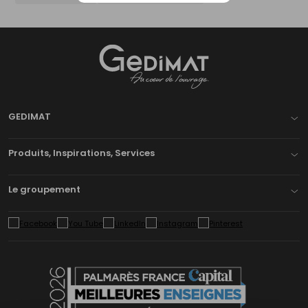
Gedimat
- AU COEUR DE L'OUVRAGE
GEDIMAT
Produits, Inspirations, Services
Le groupement