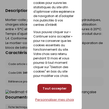
cookies pour suivre les
statistiques du site afin
Description du produit
d'optimiser votre expérience
de navigation et d'adapter
Mortier-colle prêt à gâcher, constitué de liants hydrauliques,
nos publicités à vos
charges siliceuses et adjuvants. Température d'utilisation :
centres d'intérêt.
entre + 5°C et + 30°C. Temps d'application : 4 heures à 20°C.
Vous pouvez cliquer sur «
Temps d'ajustabilité : environ 5 min. Densité par produit durci :
Continuer sans accepter »
1,4. Conforme à la norme EN-998-2 Classe M5.
pour ne conserver que les
Le mortier-colle est idéal pour le montage et la réparation de
cookies essentiels au
blocs de béton cellulaire.
fonctionnement du site.
Caractéristiques du produit
Votre choix sera retenu
pendant 13 mois et vous
pourrez à tout moment
Code article chez le fournisseur :
GEDMORCOLBC05
cliquer sur "Gestion des
cookies" en bas du site
Code EAN :
3459670050803
pour modifier vos choix.
Référence produit nationale Gedimat :
30005080
Tout accepter
Documents liés
Personnaliser mes choix
Fiche technique
Fiche de sécurité (FdS)