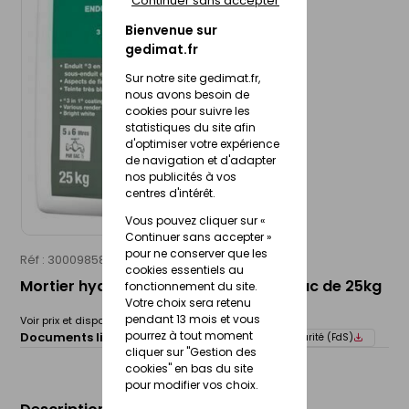
Continuer sans accepter
Bienvenue sur
gedimat.fr
Sur notre site gedimat.fr,
nous avons besoin de
cookies pour suivre les
statistiques du site afin
d'optimiser votre expérience
de navigation et d'adapter
nos publicités à vos
centres d'intérêt.
Vous pouvez cliquer sur «
Continuer sans accepter »
pour ne conserver que les
Réf : 30009858
PAREXLANKO
cookies essentiels au
Mortier hydraulique UNITE BLANCO - sac de 25kg
fonctionnement du site.
Votre choix sera retenu
pendant 13 mois et vous
Voir prix et disponibilité en magasin
pourrez à tout moment
Documents liés :
Fiche technique
Fiche de sécurité (FdS)
cliquer sur "Gestion des
cookies" en bas du site
pour modifier vos choix.