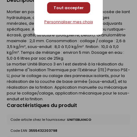
Description du produit
Tout accepter
Mortier en poudre à gâcher avec de l'eau, composée de liant
hydraulique, de copolymère micronisé, de charges
Personnaliser mes choix
minérales, de fibres, de pigments minéraux et d'adjuvants
spécifiques. Aspects de finition variés : rustique ou rustique-
écrasé, gratté, structuré (bois,pierre, béton). Granulométrie
maximale : 2,0 mm. Consommation : collage / calage : 2,6 à
3,5 kg/m², sous-enduit : 8,0 à 11,0 kg/m². finition : 10,0 à 11,0
kg/m². Temps de mélange : environ 5 min. Dosage en eau :
5,0 à 6 litres par sac de 25kg.
Le mortier Unité Blanco 3 en 1 est destiné à la réalisation du
système d''Isolation Thermique par l'Extérieur (ITE) Pariso PSE-
U, pour le collage ou calage des panneaux isolants, pour la
réalisation de la couche de base armée (sous-enduit), et la
réalisation de la finition. Application manuelle ou mécanique
pour le collage/calage, application mécanique pour le sous-
enduit et la finition.
Caractéristiques du produit
Code article chez le fournisseur :
UNITEBLANCO
Code EAN :
3555432203798