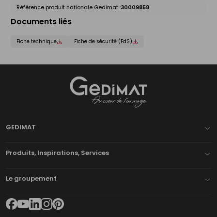
Référence produit nationale Gedimat :
30009858
Documents liés
Fiche technique
Fiche de sécurité (FdS)
Gedimat
- AU COEUR DE L'OUVRAGE
GEDIMAT
Produits, Inspirations, Services
Le groupement