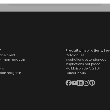
T
Produits, Inspirations, Ser
ce client
Catalogues
er mon magasin
Inspirations et tendances
Inspirations par pièce
pro
Ma Maison de A à Z
 mon magasin
Suivez nous :