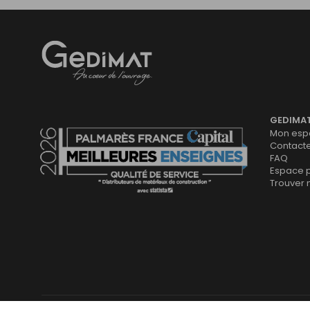
Gedimat
- AU COEUR DE L'OUVRAGE
GEDIMA
Mon espa
Contact
FAQ
Espace 
Trouver