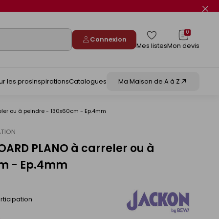
Fer
le
flas
info
0
Connexion
Mes listes
Mon devis
ur les pros
Inspirations
Catalogues
Ma Maison de A à Z
er ou à peindre - 130x60cm - Ep.4mm
ATION
ARD PLANO à carreler ou à
cm - Ep.4mm
ticipation