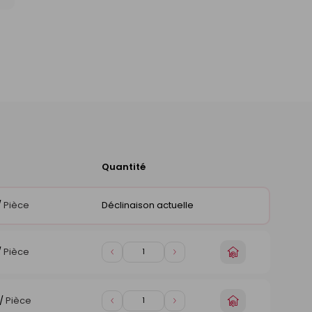
Quantité
Ajouter
au
panier
/
Pièce
Déclinaison actuelle
Choisir
/
Pièce
Diminuer
Augmenter
un
de
de
magasin
1
1
Choisir
/
Pièce
Diminuer
Augmenter