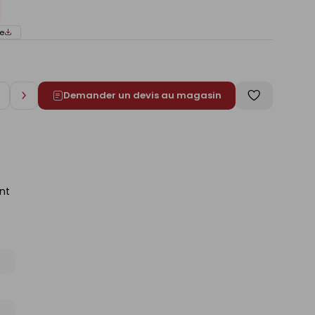
e
Demander un devis au magasin
Augmenter
Enregistrer
de
comme
1
liste
nt