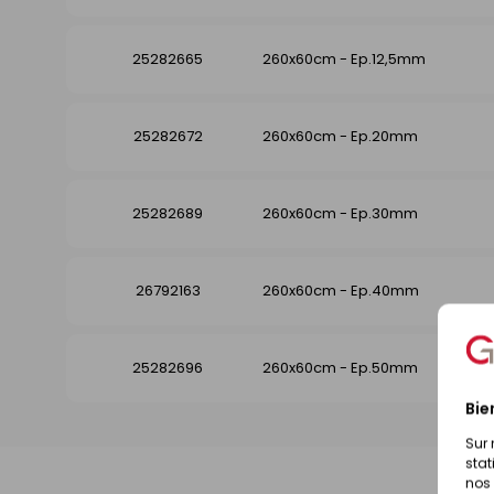
25282665
260x60cm - Ep.12,5mm
25282672
260x60cm - Ep.20mm
25282689
260x60cm - Ep.30mm
26792163
260x60cm - Ep.40mm
25282696
260x60cm - Ep.50mm
Bie
Sur 
stat
nos 