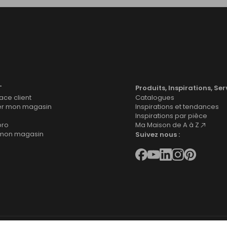
T
Produits, Inspirations, Ser
ce client
Catalogues
er mon magasin
Inspirations et tendances
Inspirations par pièce
pro
Ma Maison de A à Z
 mon magasin
Suivez nous :